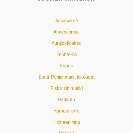
Aavasaksa
Ahvenanmaa
Aurajokilaakso
Enontekiö
Espoo
Etelä-Pohjanmaan lakeudet
Fiskarsin ruukki
Hailuoto
Hämeenkyrö
Hämeenlinna