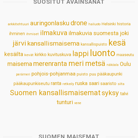
SUOSITUT AVAINSANAT
A
o
d
r
p
o
I
e
drone
auringonlasku
Helsinki
historia
arkkitehtuuri
hailuoto
p
k
n
s
ilmakuva
ilmakuvia suomesta
joki
ihminen
t
ihmiset
kesä
järvi
kansallismaisema
kansallispuisto
luonto
lappi
kesäilta
kirkko
kuvituskuva
maaseutu
kevät
meri
metsä
merenranta
maisema
Oulu
näköala
pohjois-pohjanmaa
pääkaupunki
puisto
puu
perämeri
ruska
ranta
saari
pääkaupunkiseutu
saaristo
retkeily
silta
Suomen kansallismaisemat
syksy
talvi
tunturi
vene
SUOMEN MAISEMAT