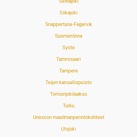
Seinäjoki
Siikajoki
Snappertuna-Fagervik
Suomenlinna
Syöte
Tammisaari
Tampere
Teijon kansallispuisto
Tornionjokilaakso
Turku
Unescon maailmanperintökohteet
Utsjoki