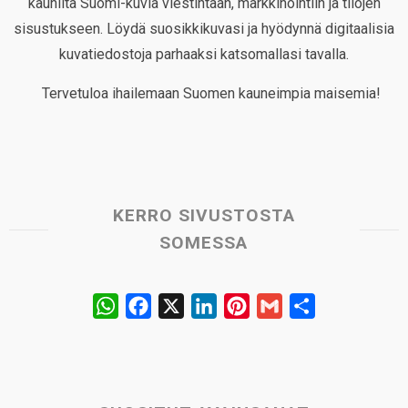
kauniita Suomi-kuvia viestintään, markkinointiin ja tilojen
sisustukseen. Löydä suosikkikuvasi ja hyödynnä digitaalisia
kuvatiedostoja parhaaksi katsomallasi tavalla.
Tervetuloa ihailemaan Suomen kauneimpia maisemia!
KERRO SIVUSTOSTA
SOMESSA
W
F
X
L
P
G
S
h
a
i
i
m
h
a
c
n
n
a
a
t
e
k
t
i
r
s
b
e
e
l
e