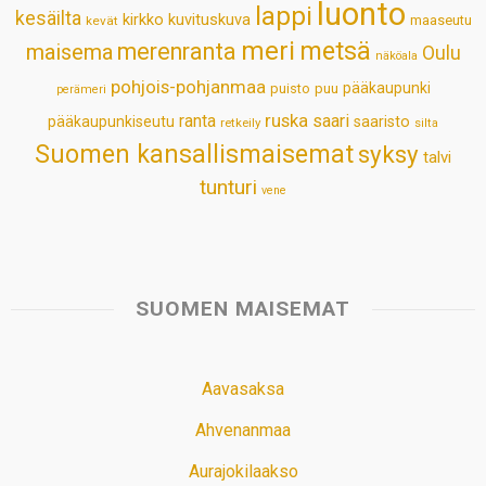
luonto
lappi
kesäilta
kirkko
kuvituskuva
maaseutu
kevät
meri
metsä
merenranta
maisema
Oulu
näköala
pohjois-pohjanmaa
pääkaupunki
puisto
puu
perämeri
ruska
ranta
saari
pääkaupunkiseutu
saaristo
retkeily
silta
Suomen kansallismaisemat
syksy
talvi
tunturi
vene
SUOMEN MAISEMAT
Aavasaksa
Ahvenanmaa
Aurajokilaakso