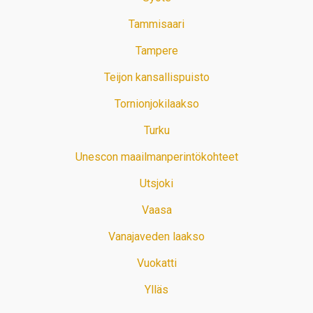
Tammisaari
Tampere
Teijon kansallispuisto
Tornionjokilaakso
Turku
Unescon maailmanperintökohteet
Utsjoki
Vaasa
Vanajaveden laakso
Vuokatti
Ylläs