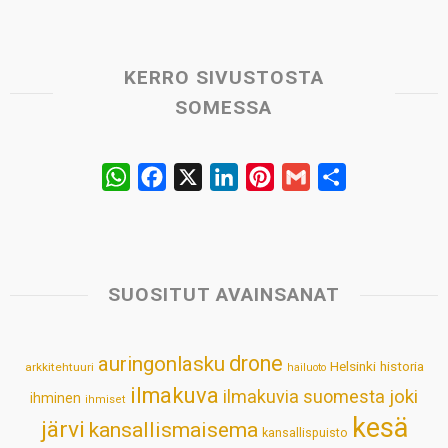
KERRO SIVUSTOSTA
SOMESSA
W
F
X
L
P
G
S
h
a
i
i
m
h
a
c
n
n
a
a
t
e
k
t
i
r
s
b
e
e
l
e
SUOSITUT AVAINSANAT
A
o
d
r
p
o
I
e
drone
auringonlasku
Helsinki
historia
arkkitehtuuri
hailuoto
p
k
n
s
ilmakuva
ilmakuvia suomesta
joki
ihminen
t
ihmiset
kesä
järvi
kansallismaisema
kansallispuisto