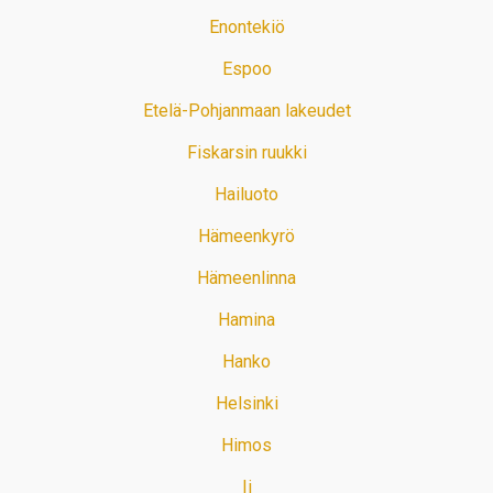
Enontekiö
Espoo
Etelä-Pohjanmaan lakeudet
Fiskarsin ruukki
Hailuoto
Hämeenkyrö
Hämeenlinna
Hamina
Hanko
Helsinki
Himos
Ii