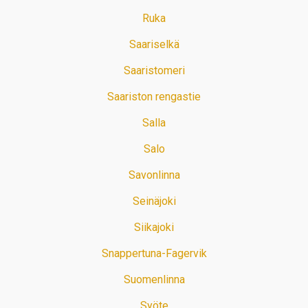
Ruka
Saariselkä
Saaristomeri
Saariston rengastie
Salla
Salo
Savonlinna
Seinäjoki
Siikajoki
Snappertuna-Fagervik
Suomenlinna
Syöte