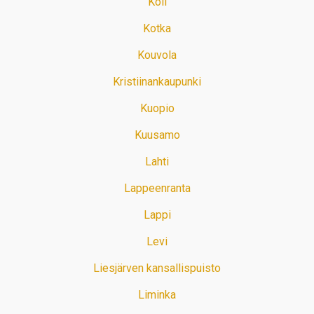
Koli
Kotka
Kouvola
Kristiinankaupunki
Kuopio
Kuusamo
Lahti
Lappeenranta
Lappi
Levi
Liesjärven kansallispuisto
Liminka