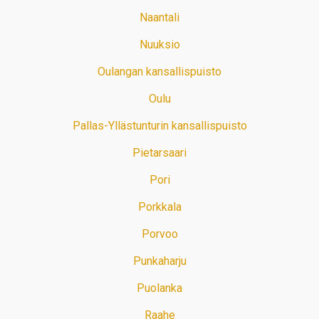
Naantali
Nuuksio
Oulangan kansallispuisto
Oulu
Pallas-Yllästunturin kansallispuisto
Pietarsaari
Pori
Porkkala
Porvoo
Punkaharju
Puolanka
Raahe