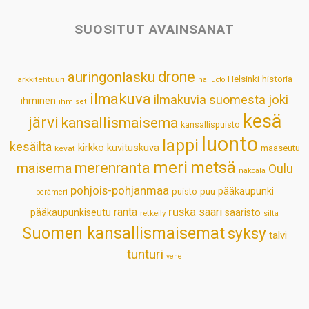
t
e
k
t
i
r
s
b
e
e
l
e
SUOSITUT AVAINSANAT
A
o
d
r
p
o
I
e
drone
auringonlasku
Helsinki
historia
arkkitehtuuri
hailuoto
p
k
n
s
ilmakuva
ilmakuvia suomesta
joki
ihminen
t
ihmiset
kesä
järvi
kansallismaisema
kansallispuisto
luonto
lappi
kesäilta
kirkko
kuvituskuva
maaseutu
kevät
meri
metsä
merenranta
maisema
Oulu
näköala
pohjois-pohjanmaa
pääkaupunki
puisto
puu
perämeri
ruska
ranta
saari
pääkaupunkiseutu
saaristo
retkeily
silta
Suomen kansallismaisemat
syksy
talvi
tunturi
vene