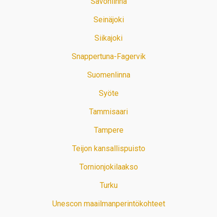
Savonlinna
Seinäjoki
Siikajoki
Snappertuna-Fagervik
Suomenlinna
Syöte
Tammisaari
Tampere
Teijon kansallispuisto
Tornionjokilaakso
Turku
Unescon maailmanperintökohteet