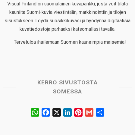
Visual Finland on suomalainen kuvapankki, josta voit tilata
kauniita Suomi-kuvia viestintään, markkinointiin ja tilojen
sisustukseen. Löydä suosikkikuvasi ja hyödynnä digitaalisia
kuvatiedostoja parhaaksi katsomallasi tavalla.
Tervetuloa ihailemaan Suomen kauneimpia maisemia!
KERRO SIVUSTOSTA
SOMESSA
W
F
X
L
P
G
S
h
a
i
i
m
h
a
c
n
n
a
a