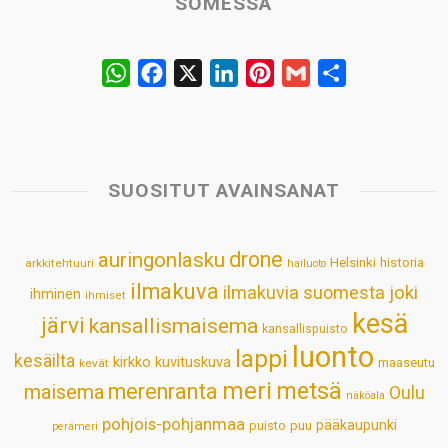
SOMESSA
W
F
X
L
P
G
S
h
a
i
i
m
h
a
c
n
n
a
a
t
e
k
t
i
r
s
b
e
e
l
e
SUOSITUT AVAINSANAT
A
o
d
r
p
o
I
e
drone
auringonlasku
Helsinki
historia
arkkitehtuuri
hailuoto
p
k
n
s
ilmakuva
ilmakuvia suomesta
joki
ihminen
t
ihmiset
kesä
järvi
kansallismaisema
kansallispuisto
luonto
lappi
kesäilta
kirkko
kuvituskuva
maaseutu
kevät
meri
metsä
merenranta
maisema
Oulu
näköala
pohjois-pohjanmaa
pääkaupunki
puisto
puu
perämeri