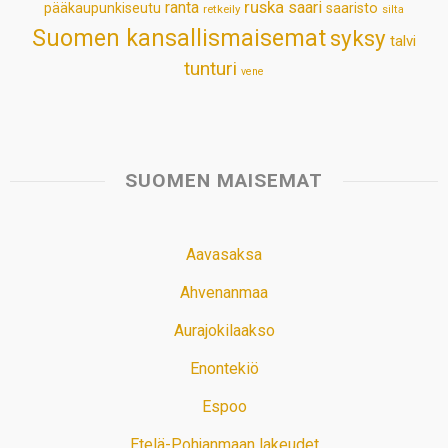
ruska
ranta
saari
pääkaupunkiseutu
saaristo
retkeily
silta
Suomen kansallismaisemat
syksy
talvi
tunturi
vene
SUOMEN MAISEMAT
Aavasaksa
Ahvenanmaa
Aurajokilaakso
Enontekiö
Espoo
Etelä-Pohjanmaan lakeudet