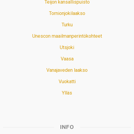
Teijon kansallispuisto
Tornionjokilaakso
Turku
Unescon maailmanperintökohteet
Utsjoki
Vaasa
Vanajaveden laakso
Vuokatti
Ylläs
INFO