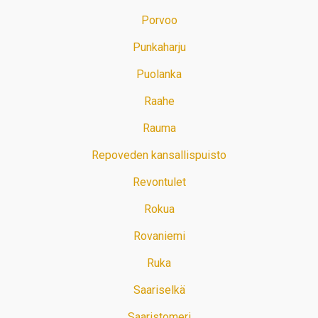
Porvoo
Punkaharju
Puolanka
Raahe
Rauma
Repoveden kansallispuisto
Revontulet
Rokua
Rovaniemi
Ruka
Saariselkä
Saaristomeri