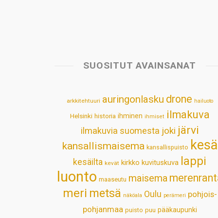
SUOSITUT AVAINSANAT
drone
auringonlasku
arkkitehtuuri
hailuoto
ilmakuva
Helsinki
historia
ihminen
ihmiset
järvi
ilmakuvia suomesta
joki
kesä
kansallismaisema
kansallispuisto
lappi
kesäilta
kirkko
kuvituskuva
kevät
luonto
merenrant
maisema
maaseutu
meri
metsä
Oulu
pohjois-
näköala
perämeri
pohjanmaa
pääkaupunki
puisto
puu