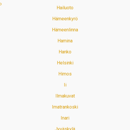
o
Hailuoto
Hämeenkyrö
Hämeenlinna
Hamina
Hanko
Helsinki
Himos
Ii
Ilmakuvat
Imatrankoski
Inari
Jyväskylä