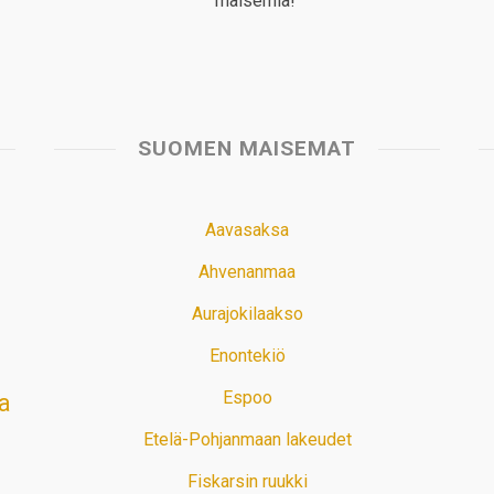
maisemia!
SUOMEN MAISEMAT
Aavasaksa
Ahvenanmaa
Aurajokilaakso
Enontekiö
Espoo
a
Etelä-Pohjanmaan lakeudet
Fiskarsin ruukki