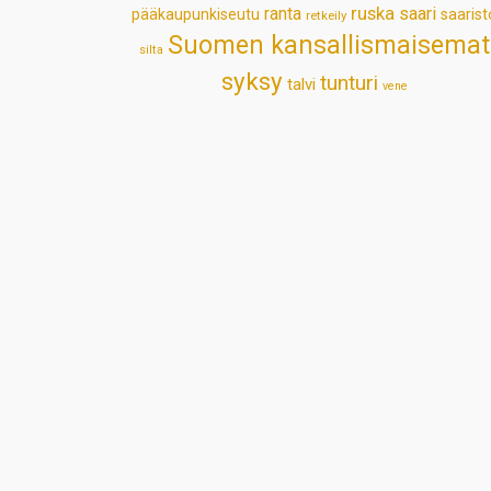
ruska
ranta
saari
pääkaupunkiseutu
saarist
retkeily
Suomen kansallismaisemat
silta
syksy
tunturi
talvi
vene