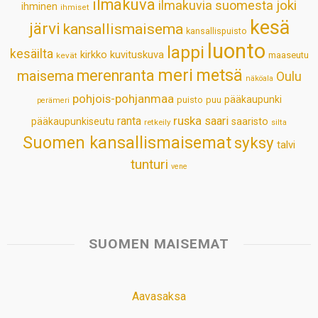
ilmakuva
ilmakuvia suomesta
joki
ihminen
t
ihmiset
kesä
järvi
kansallismaisema
kansallispuisto
luonto
lappi
kesäilta
kirkko
kuvituskuva
maaseutu
kevät
meri
metsä
merenranta
maisema
Oulu
näköala
pohjois-pohjanmaa
pääkaupunki
puisto
puu
perämeri
ruska
ranta
saari
pääkaupunkiseutu
saaristo
retkeily
silta
Suomen kansallismaisemat
syksy
talvi
tunturi
vene
SUOMEN MAISEMAT
Aavasaksa