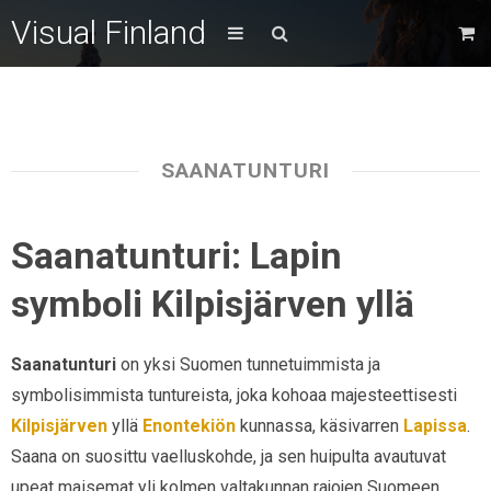
Visual Finland
SAANATUNTURI
Saanatunturi: Lapin
symboli Kilpisjärven yllä
Saanatunturi
on yksi Suomen tunnetuimmista ja
symbolisimmista tuntureista, joka kohoaa majesteettisesti
Kilpisjärven
yllä
Enontekiön
kunnassa, käsivarren
Lapissa
.
Saana on suosittu vaelluskohde, ja sen huipulta avautuvat
upeat maisemat yli kolmen valtakunnan rajojen Suomeen,