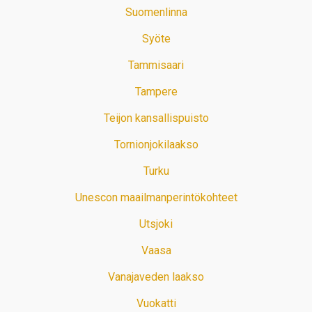
Suomenlinna
Syöte
Tammisaari
Tampere
Teijon kansallispuisto
Tornionjokilaakso
Turku
Unescon maailmanperintökohteet
Utsjoki
Vaasa
Vanajaveden laakso
Vuokatti