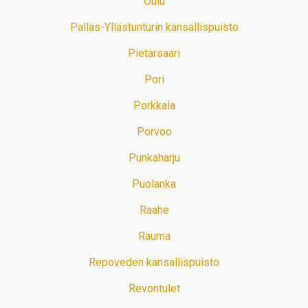
Oulu
Pallas-Yllästunturin kansallispuisto
Pietarsaari
Pori
Porkkala
Porvoo
Punkaharju
Puolanka
Raahe
Rauma
Repoveden kansallispuisto
Revontulet