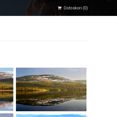
Ostoskori (
0
)