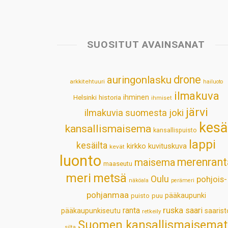
SUOSITUT AVAINSANAT
drone
auringonlasku
arkkitehtuuri
hailuoto
ilmakuva
Helsinki
historia
ihminen
ihmiset
järvi
ilmakuvia suomesta
joki
kesä
kansallismaisema
kansallispuisto
lappi
kesäilta
kirkko
kuvituskuva
kevät
luonto
merenrant
maisema
maaseutu
meri
metsä
Oulu
pohjois-
näköala
perämeri
pohjanmaa
pääkaupunki
puisto
puu
ruska
ranta
saari
pääkaupunkiseutu
saarist
retkeily
Suomen kansallismaisemat
silta