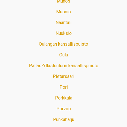
Muhos
Muonio
Naantali
Nuuksio
Oulangan kansallispuisto
Oulu
Pallas-Yllästunturin kansallispuisto
Pietarsaari
Pori
Porkkala
Porvoo
Punkaharju