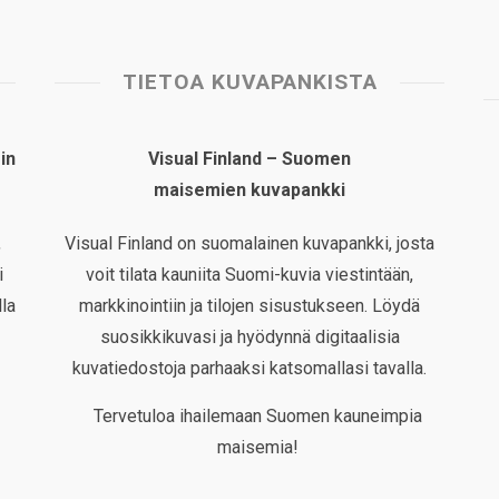
TIETOA KUVAPANKISTA
in
Visual Finland – Suomen
maisemien kuvapankki
,
Visual Finland on suomalainen kuvapankki, josta
i
voit tilata kauniita Suomi-kuvia viestintään,
la
markkinointiin ja tilojen sisustukseen. Löydä
suosikkikuvasi ja hyödynnä digitaalisia
kuvatiedostoja parhaaksi katsomallasi tavalla.
Tervetuloa ihailemaan Suomen kauneimpia
maisemia!