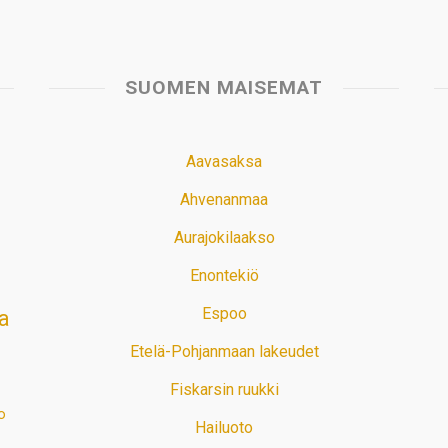
SUOMEN MAISEMAT
Aavasaksa
Ahvenanmaa
Aurajokilaakso
Enontekiö
Espoo
a
Etelä-Pohjanmaan lakeudet
Fiskarsin ruukki
o
Hailuoto