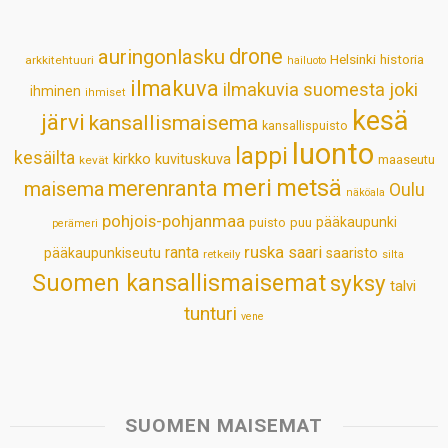
A
o
d
r
p
o
I
e
drone
auringonlasku
Helsinki
historia
arkkitehtuuri
hailuoto
p
k
n
s
ilmakuva
ilmakuvia suomesta
joki
ihminen
t
ihmiset
kesä
järvi
kansallismaisema
kansallispuisto
luonto
lappi
kesäilta
kirkko
kuvituskuva
maaseutu
kevät
meri
metsä
merenranta
maisema
Oulu
näköala
pohjois-pohjanmaa
pääkaupunki
puisto
puu
perämeri
ruska
ranta
saari
pääkaupunkiseutu
saaristo
retkeily
silta
Suomen kansallismaisemat
syksy
talvi
tunturi
vene
SUOMEN MAISEMAT