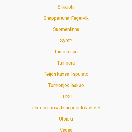
Siikajoki
Snappertuna-Fagervik
Suomenlinna
Syöte
Tammisaari
Tampere
Teijon kansallispuisto
Tornionjokilaakso
Turku
Unescon maailmanperintökohteet
Utsjoki
Vaasa