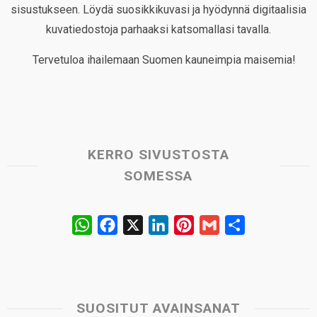
sisustukseen. Löydä suosikkikuvasi ja hyödynnä digitaalisia
kuvatiedostoja parhaaksi katsomallasi tavalla.
Tervetuloa ihailemaan Suomen kauneimpia maisemia!
KERRO SIVUSTOSTA
SOMESSA
W
F
X
L
P
G
S
h
a
i
i
m
h
a
c
n
n
a
a
t
e
k
t
i
r
s
b
e
e
l
e
SUOSITUT AVAINSANAT