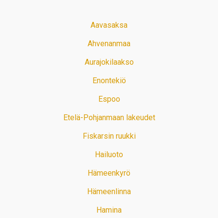
Aavasaksa
Ahvenanmaa
Aurajokilaakso
Enontekiö
Espoo
Etelä-Pohjanmaan lakeudet
Fiskarsin ruukki
Hailuoto
Hämeenkyrö
Hämeenlinna
Hamina