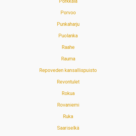
Porkkala
Porvoo
Punkaharju
Puolanka
Raahe
Rauma
Repoveden kansallispuisto
Revontulet
Rokua
Rovaniemi
Ruka
Saariselkä