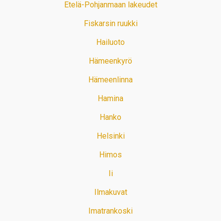
Etelä-Pohjanmaan lakeudet
Fiskarsin ruukki
Hailuoto
Hämeenkyrö
Hämeenlinna
Hamina
Hanko
Helsinki
Himos
Ii
Ilmakuvat
Imatrankoski