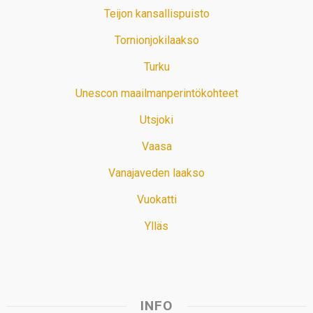
Teijon kansallispuisto
Tornionjokilaakso
Turku
Unescon maailmanperintökohteet
Utsjoki
Vaasa
Vanajaveden laakso
Vuokatti
Ylläs
INFO