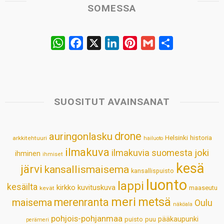
SOMESSA
W
F
X
L
P
G
S
h
a
i
i
m
h
a
c
n
n
a
a
t
e
k
t
i
r
s
b
e
e
l
e
SUOSITUT AVAINSANAT
A
o
d
r
p
o
I
e
drone
auringonlasku
Helsinki
historia
arkkitehtuuri
hailuoto
p
k
n
s
ilmakuva
ilmakuvia suomesta
joki
ihminen
t
ihmiset
kesä
järvi
kansallismaisema
kansallispuisto
luonto
lappi
kesäilta
kirkko
kuvituskuva
maaseutu
kevät
meri
metsä
merenranta
maisema
Oulu
näköala
pohjois-pohjanmaa
pääkaupunki
puisto
puu
perämeri