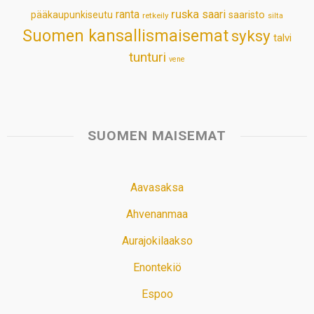
ruska
ranta
saari
pääkaupunkiseutu
saaristo
retkeily
silta
Suomen kansallismaisemat
syksy
talvi
tunturi
vene
SUOMEN MAISEMAT
Aavasaksa
Ahvenanmaa
Aurajokilaakso
Enontekiö
Espoo