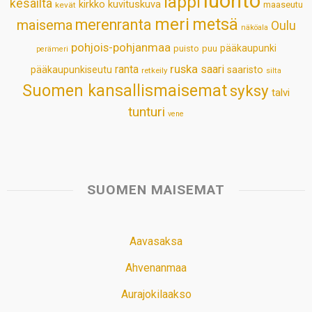
luonto
lappi
kesäilta
kirkko
kuvituskuva
maaseutu
kevät
meri
metsä
merenranta
maisema
Oulu
näköala
pohjois-pohjanmaa
pääkaupunki
puisto
puu
perämeri
ruska
ranta
saari
pääkaupunkiseutu
saaristo
retkeily
silta
Suomen kansallismaisemat
syksy
talvi
tunturi
vene
SUOMEN MAISEMAT
Aavasaksa
Ahvenanmaa
Aurajokilaakso