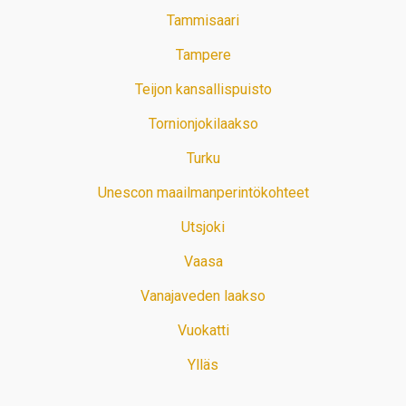
Tammisaari
Tampere
Teijon kansallispuisto
Tornionjokilaakso
Turku
Unescon maailmanperintökohteet
Utsjoki
Vaasa
Vanajaveden laakso
Vuokatti
Ylläs