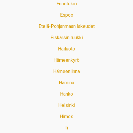
Enontekiö
Espoo
Etelä-Pohjanmaan lakeudet
Fiskarsin ruukki
Hailuoto
Hämeenkyrö
Hämeenlinna
Hamina
Hanko
Helsinki
Himos
Ii