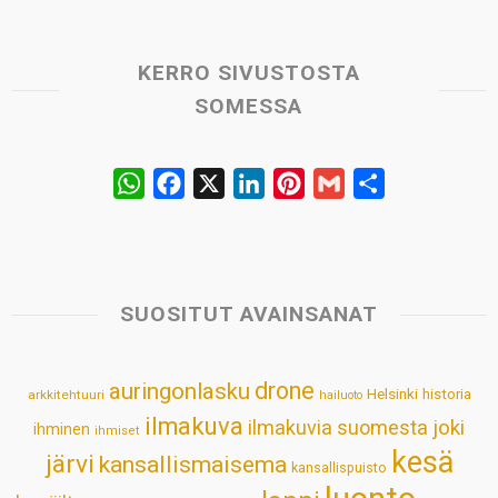
KERRO SIVUSTOSTA
SOMESSA
W
F
X
L
P
G
S
h
a
i
i
m
h
a
c
n
n
a
a
t
e
k
t
i
r
s
b
e
e
l
e
SUOSITUT AVAINSANAT
A
o
d
r
p
o
I
e
drone
auringonlasku
Helsinki
historia
arkkitehtuuri
hailuoto
p
k
n
s
ilmakuva
ilmakuvia suomesta
joki
ihminen
t
ihmiset
kesä
järvi
kansallismaisema
kansallispuisto