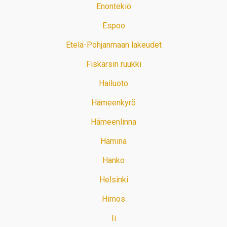
Enontekiö
Espoo
Etelä-Pohjanmaan lakeudet
Fiskarsin ruukki
Hailuoto
Hämeenkyrö
Hämeenlinna
Hamina
Hanko
Helsinki
Himos
Ii