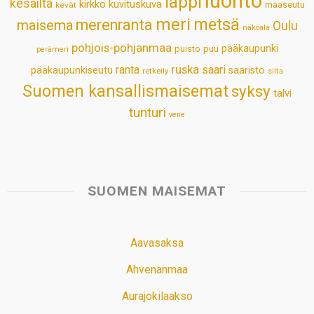
luonto
lappi
kesäilta
kirkko
kuvituskuva
maaseutu
kevät
meri
metsä
merenranta
maisema
Oulu
näköala
pohjois-pohjanmaa
pääkaupunki
puisto
puu
perämeri
ruska
ranta
saari
pääkaupunkiseutu
saaristo
retkeily
silta
Suomen kansallismaisemat
syksy
talvi
tunturi
vene
SUOMEN MAISEMAT
Aavasaksa
Ahvenanmaa
Aurajokilaakso