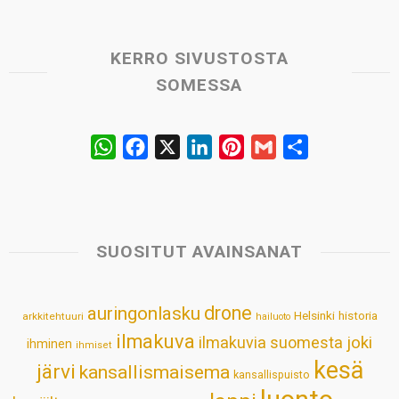
KERRO SIVUSTOSTA
SOMESSA
W
F
X
L
P
G
S
h
a
i
i
m
h
a
c
n
n
a
a
t
e
k
t
i
r
s
b
e
e
l
e
SUOSITUT AVAINSANAT
A
o
d
r
p
o
I
e
drone
auringonlasku
Helsinki
historia
arkkitehtuuri
hailuoto
p
k
n
s
ilmakuva
ilmakuvia suomesta
joki
ihminen
t
ihmiset
kesä
järvi
kansallismaisema
kansallispuisto