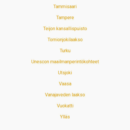
Tammisaari
Tampere
Teijon kansallispuisto
Tornionjokilaakso
Turku
Unescon maailmanperintökohteet
Utsjoki
Vaasa
Vanajaveden laakso
Vuokatti
Ylläs