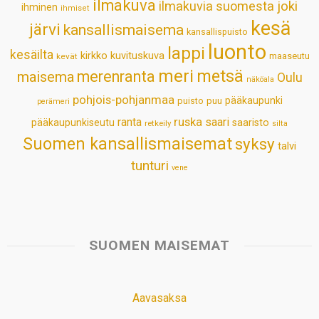
ilmakuva
ilmakuvia suomesta
joki
ihminen
t
ihmiset
kesä
järvi
kansallismaisema
kansallispuisto
luonto
lappi
kesäilta
kirkko
kuvituskuva
maaseutu
kevät
meri
metsä
merenranta
maisema
Oulu
näköala
pohjois-pohjanmaa
pääkaupunki
puisto
puu
perämeri
ruska
ranta
saari
pääkaupunkiseutu
saaristo
retkeily
silta
Suomen kansallismaisemat
syksy
talvi
tunturi
vene
SUOMEN MAISEMAT
Aavasaksa