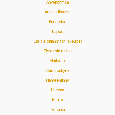
Ahvenanmaa
Aurajokilaakso
Enontekiö
Espoo
Etelä-Pohjanmaan lakeudet
Fiskarsin ruukki
Hailuoto
Hämeenkyrö
Hämeenlinna
Hamina
Hanko
Helsinki