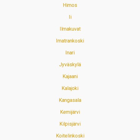
Himos
Ii
Ilmakuvat
Imatrankoski
Inari
Jyväskylä
Kajaani
Kalajoki
Kangasala
Kemijärvi
Kilpisjärvi
Koitelinkoski