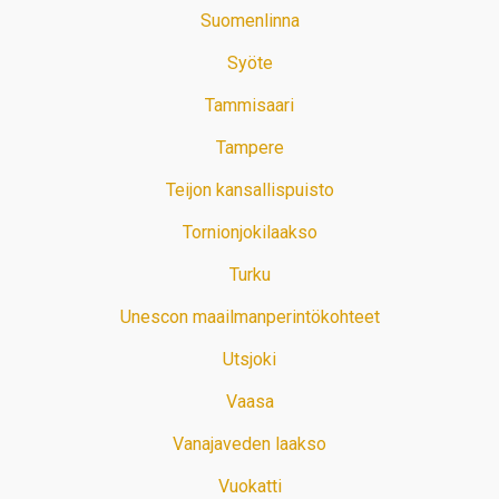
Suomenlinna
Syöte
Tammisaari
Tampere
Teijon kansallispuisto
Tornionjokilaakso
Turku
Unescon maailmanperintökohteet
Utsjoki
Vaasa
Vanajaveden laakso
Vuokatti