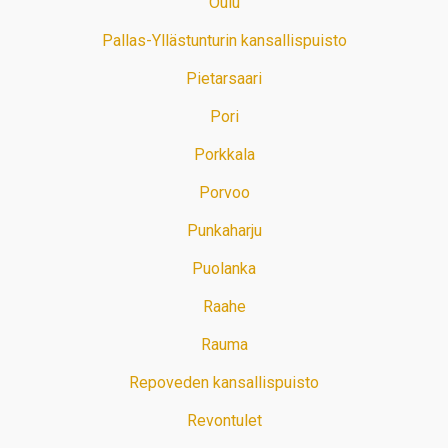
Oulu
Pallas-Yllästunturin kansallispuisto
Pietarsaari
Pori
Porkkala
Porvoo
Punkaharju
Puolanka
Raahe
Rauma
Repoveden kansallispuisto
Revontulet