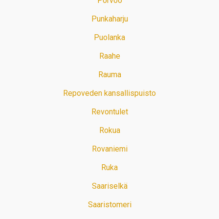
Porvoo
Punkaharju
Puolanka
Raahe
Rauma
Repoveden kansallispuisto
Revontulet
Rokua
Rovaniemi
Ruka
Saariselkä
Saaristomeri