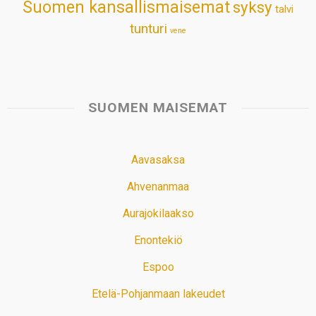
Suomen kansallismaisemat
syksy
talvi
tunturi
vene
SUOMEN MAISEMAT
Aavasaksa
Ahvenanmaa
Aurajokilaakso
Enontekiö
Espoo
Etelä-Pohjanmaan lakeudet