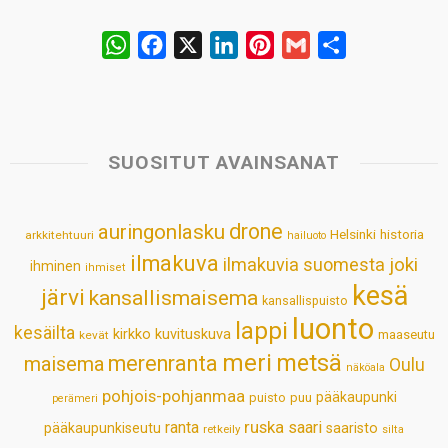
W
F
X
L
P
G
S
h
a
i
i
m
h
a
c
n
n
a
a
t
e
k
t
i
r
s
b
e
e
l
e
SUOSITUT AVAINSANAT
A
o
d
r
p
o
I
e
drone
auringonlasku
Helsinki
historia
arkkitehtuuri
hailuoto
p
k
n
s
ilmakuva
ilmakuvia suomesta
joki
ihminen
t
ihmiset
kesä
järvi
kansallismaisema
kansallispuisto
luonto
lappi
kesäilta
kirkko
kuvituskuva
maaseutu
kevät
meri
metsä
merenranta
maisema
Oulu
näköala
pohjois-pohjanmaa
pääkaupunki
puisto
puu
perämeri
ruska
ranta
saari
pääkaupunkiseutu
saaristo
retkeily
silta