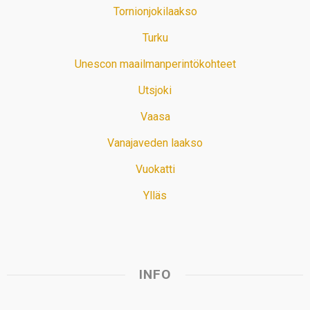
Tornionjokilaakso
Turku
Unescon maailmanperintökohteet
Utsjoki
Vaasa
Vanajaveden laakso
Vuokatti
Ylläs
INFO