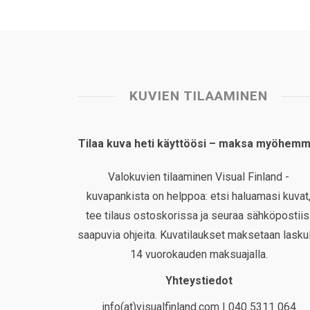
KUVIEN TILAAMINEN
Tilaa kuva heti käyttöösi – maksa myöhemm
Valokuvien tilaaminen Visual Finland -
kuvapankista on helppoa: etsi haluamasi kuvat
tee tilaus ostoskorissa ja seuraa sähköpostiis
saapuvia ohjeita. Kuvatilaukset maksetaan laskul
14 vuorokauden maksuajalla.
Yhteystiedot
info(at)visualfinland.com | 040 5311 064