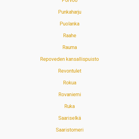
Porvoo
Punkaharju
Puolanka
Raahe
Rauma
Repoveden kansallispuisto
Revontulet
Rokua
Rovaniemi
Ruka
Saariselkä
Saaristomeri