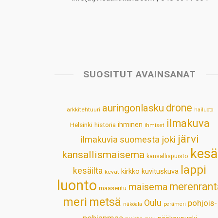
SUOSITUT AVAINSANAT
drone
auringonlasku
arkkitehtuuri
hailuoto
ilmakuva
Helsinki
historia
ihminen
ihmiset
järvi
ilmakuvia suomesta
joki
kesä
kansallismaisema
kansallispuisto
lappi
kesäilta
kirkko
kuvituskuva
kevät
luonto
merenrant
maisema
maaseutu
meri
metsä
Oulu
pohjois-
näköala
perämeri
pohjanmaa