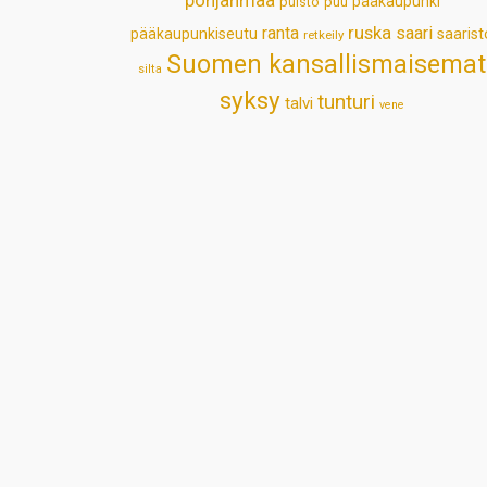
pääkaupunki
puisto
puu
ruska
ranta
saari
pääkaupunkiseutu
saarist
retkeily
Suomen kansallismaisemat
silta
syksy
tunturi
talvi
vene