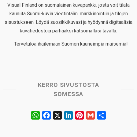
Visual Finland on suomalainen kuvapankki, josta voit tilata
kauniita Suomi-kuvia viestintään, markkinointiin ja tilojen
sisustukseen. Löydä suosikkikuvasi ja hyödynnä digitaalisia
kuvatiedostoja parhaaksi katsomallasi tavalla.
Tervetuloa ihailemaan Suomen kauneimpia maisemia!
KERRO SIVUSTOSTA
SOMESSA
W
F
X
L
P
G
S
h
a
i
i
m
h
a
c
n
n
a
a