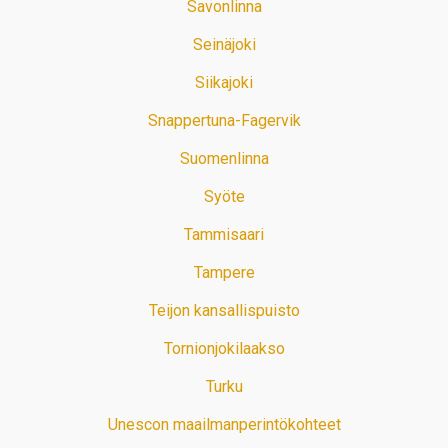
Savonlinna
Seinäjoki
Siikajoki
Snappertuna-Fagervik
Suomenlinna
Syöte
Tammisaari
Tampere
Teijon kansallispuisto
Tornionjokilaakso
Turku
Unescon maailmanperintökohteet