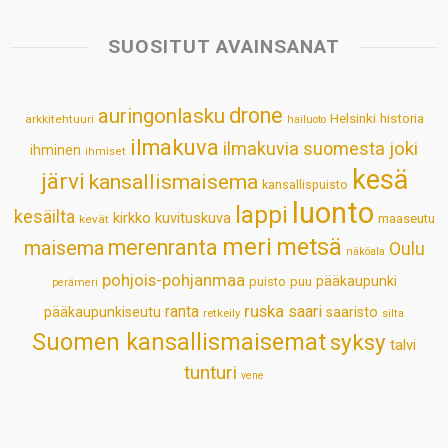
t
e
k
t
i
r
s
b
e
e
l
e
SUOSITUT AVAINSANAT
A
o
d
r
p
o
I
e
drone
auringonlasku
Helsinki
historia
arkkitehtuuri
hailuoto
p
k
n
s
ilmakuva
ilmakuvia suomesta
joki
ihminen
t
ihmiset
kesä
järvi
kansallismaisema
kansallispuisto
luonto
lappi
kesäilta
kirkko
kuvituskuva
maaseutu
kevät
meri
metsä
merenranta
maisema
Oulu
näköala
pohjois-pohjanmaa
pääkaupunki
puisto
puu
perämeri
ruska
ranta
saari
pääkaupunkiseutu
saaristo
retkeily
silta
Suomen kansallismaisemat
syksy
talvi
tunturi
vene