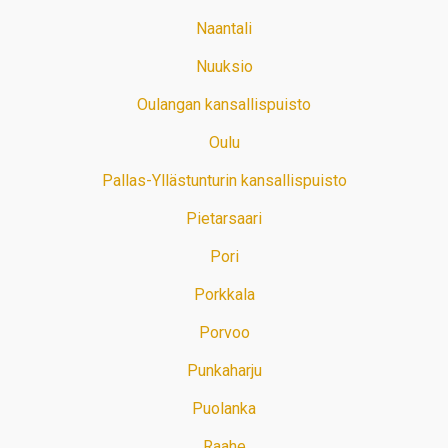
Naantali
Nuuksio
Oulangan kansallispuisto
Oulu
Pallas-Yllästunturin kansallispuisto
Pietarsaari
Pori
Porkkala
Porvoo
Punkaharju
Puolanka
Raahe