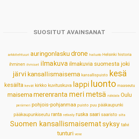
h
a
i
i
m
h
a
c
n
n
a
a
t
e
k
t
i
r
s
b
e
e
l
e
SUOSITUT AVAINSANAT
A
o
d
r
p
o
I
e
drone
auringonlasku
Helsinki
historia
arkkitehtuuri
hailuoto
p
k
n
s
ilmakuva
ilmakuvia suomesta
joki
ihminen
t
ihmiset
kesä
järvi
kansallismaisema
kansallispuisto
luonto
lappi
kesäilta
kirkko
kuvituskuva
maaseutu
kevät
meri
metsä
merenranta
maisema
Oulu
näköala
pohjois-pohjanmaa
pääkaupunki
puisto
puu
perämeri
ruska
ranta
saari
pääkaupunkiseutu
saaristo
retkeily
silta
Suomen kansallismaisemat
syksy
talvi
tunturi
vene