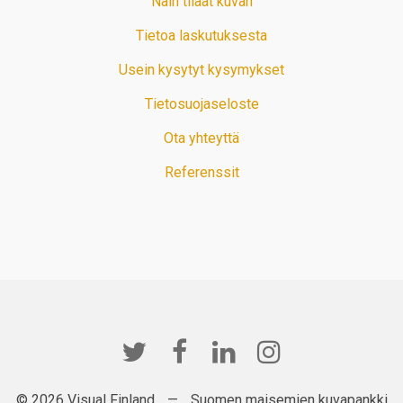
Näin tilaat kuvan
Tietoa laskutuksesta
Usein kysytyt kysymykset
Tietosuojaseloste
Ota yhteyttä
Referenssit
© 2026 Visual Finland
—
Suomen maisemien kuvapankki