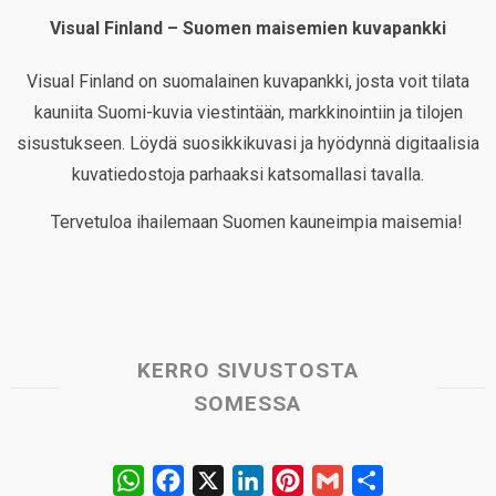
Visual Finland – Suomen maisemien kuvapankki
Visual Finland on suomalainen kuvapankki, josta voit tilata
kauniita Suomi-kuvia viestintään, markkinointiin ja tilojen
sisustukseen. Löydä suosikkikuvasi ja hyödynnä digitaalisia
kuvatiedostoja parhaaksi katsomallasi tavalla.
Tervetuloa ihailemaan Suomen kauneimpia maisemia!
KERRO SIVUSTOSTA
SOMESSA
W
F
X
L
P
G
S