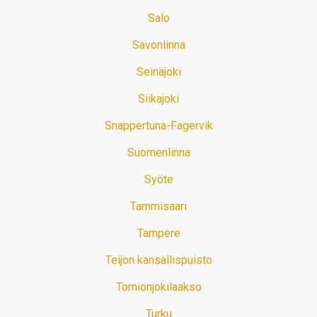
Salo
Savonlinna
Seinäjoki
Siikajoki
Snappertuna-Fagervik
Suomenlinna
Syöte
Tammisaari
Tampere
Teijon kansallispuisto
Tornionjokilaakso
Turku