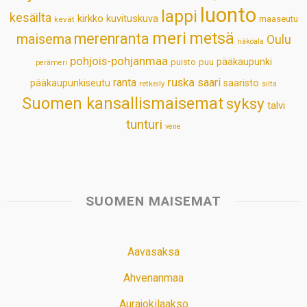
luonto
lappi
kesäilta
kirkko
kuvituskuva
maaseutu
kevät
meri
metsä
merenranta
maisema
Oulu
näköala
pohjois-pohjanmaa
pääkaupunki
puisto
puu
perämeri
ruska
ranta
saari
pääkaupunkiseutu
saaristo
retkeily
silta
Suomen kansallismaisemat
syksy
talvi
tunturi
vene
SUOMEN MAISEMAT
Aavasaksa
Ahvenanmaa
Aurajokilaakso