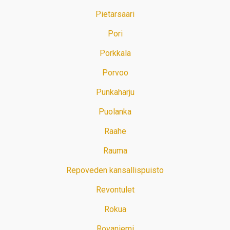
Pietarsaari
Pori
Porkkala
Porvoo
Punkaharju
Puolanka
Raahe
Rauma
Repoveden kansallispuisto
Revontulet
Rokua
Rovaniemi