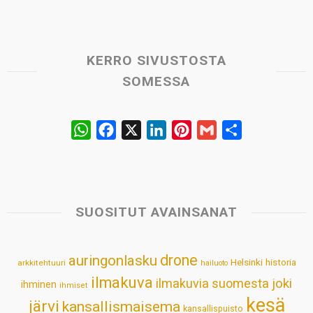
KERRO SIVUSTOSTA
SOMESSA
W
F
X
L
P
G
S
h
a
i
i
m
h
a
c
n
n
a
a
t
e
k
t
i
r
s
b
e
e
l
e
SUOSITUT AVAINSANAT
A
o
d
r
p
o
I
e
drone
auringonlasku
Helsinki
historia
arkkitehtuuri
hailuoto
p
k
n
s
ilmakuva
ilmakuvia suomesta
joki
ihminen
t
ihmiset
kesä
järvi
kansallismaisema
kansallispuisto