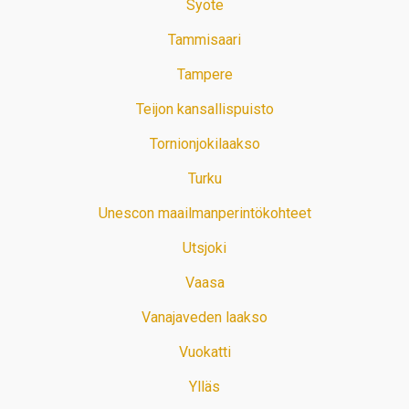
Syöte
Tammisaari
Tampere
Teijon kansallispuisto
Tornionjokilaakso
Turku
Unescon maailmanperintökohteet
Utsjoki
Vaasa
Vanajaveden laakso
Vuokatti
Ylläs