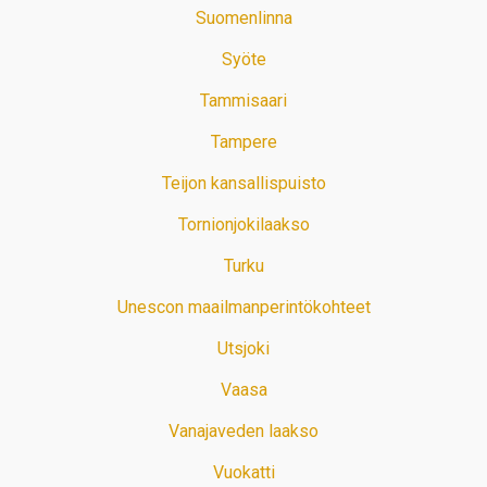
Suomenlinna
Syöte
Tammisaari
Tampere
Teijon kansallispuisto
Tornionjokilaakso
Turku
Unescon maailmanperintökohteet
Utsjoki
Vaasa
Vanajaveden laakso
Vuokatti