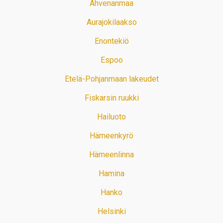
Ahvenanmaa
Aurajokilaakso
Enontekiö
Espoo
Etelä-Pohjanmaan lakeudet
Fiskarsin ruukki
Hailuoto
Hämeenkyrö
Hämeenlinna
Hamina
Hanko
Helsinki