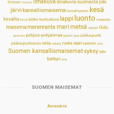
ilmakuva
ilmakuvia suomesta
joki
ihminen
t
ihmiset
kesä
järvi
kansallismaisema
kansallispuisto
luonto
lappi
kesäilta
kirkko
kuvituskuva
maaseutu
kevät
meri
metsä
merenranta
maisema
Oulu
näköala
pohjois-pohjanmaa
pääkaupunki
puisto
puu
perämeri
ruska
ranta
saari
pääkaupunkiseutu
saaristo
retkeily
silta
Suomen kansallismaisemat
syksy
talvi
tunturi
vene
SUOMEN MAISEMAT
Aavasaksa