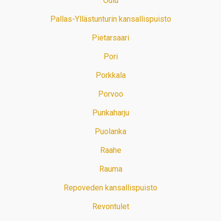
Oulu
Pallas-Yllästunturin kansallispuisto
Pietarsaari
Pori
Porkkala
Porvoo
Punkaharju
Puolanka
Raahe
Rauma
Repoveden kansallispuisto
Revontulet