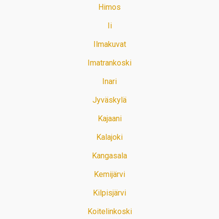
Himos
Ii
Ilmakuvat
Imatrankoski
Inari
Jyväskylä
Kajaani
Kalajoki
Kangasala
Kemijärvi
Kilpisjärvi
Koitelinkoski