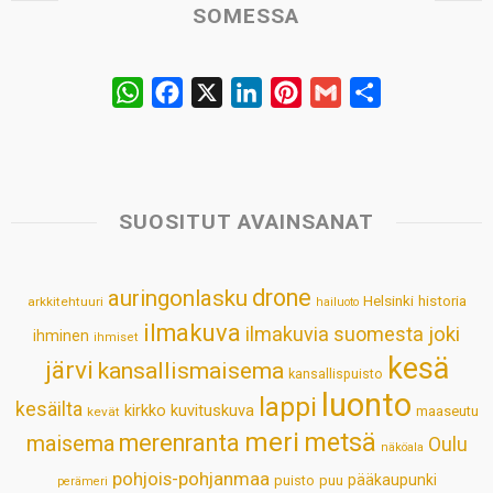
SOMESSA
W
F
X
L
P
G
S
h
a
i
i
m
h
a
c
n
n
a
a
t
e
k
t
i
r
s
b
e
e
l
e
SUOSITUT AVAINSANAT
A
o
d
r
p
o
I
e
drone
auringonlasku
Helsinki
historia
arkkitehtuuri
hailuoto
p
k
n
s
ilmakuva
ilmakuvia suomesta
joki
ihminen
t
ihmiset
kesä
järvi
kansallismaisema
kansallispuisto
luonto
lappi
kesäilta
kirkko
kuvituskuva
maaseutu
kevät
meri
metsä
merenranta
maisema
Oulu
näköala
pohjois-pohjanmaa
pääkaupunki
puisto
puu
perämeri