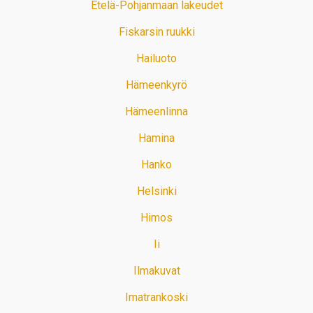
Etelä-Pohjanmaan lakeudet
Fiskarsin ruukki
Hailuoto
Hämeenkyrö
Hämeenlinna
Hamina
Hanko
Helsinki
Himos
Ii
Ilmakuvat
Imatrankoski