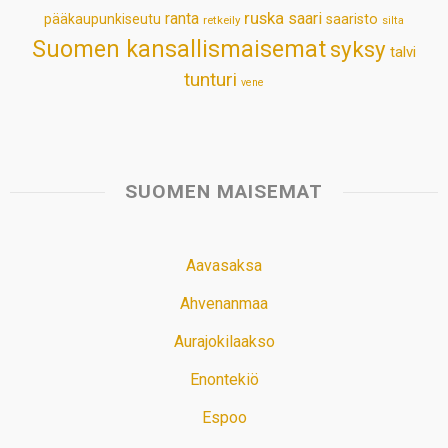
ruska
ranta
saari
pääkaupunkiseutu
saaristo
retkeily
silta
Suomen kansallismaisemat
syksy
talvi
tunturi
vene
SUOMEN MAISEMAT
Aavasaksa
Ahvenanmaa
Aurajokilaakso
Enontekiö
Espoo