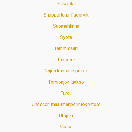
Siikajoki
Snappertuna-Fagervik
Suomenlinna
Syöte
Tammisaari
Tampere
Teijon kansallispuisto
Tornionjokilaakso
Turku
Unescon maailmanperintökohteet
Utsjoki
Vaasa