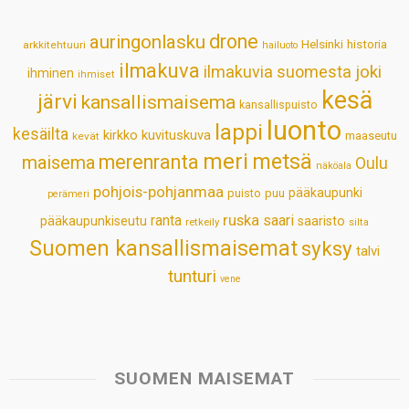
p
o
I
e
drone
auringonlasku
Helsinki
historia
arkkitehtuuri
hailuoto
p
k
n
s
ilmakuva
ilmakuvia suomesta
joki
ihminen
t
ihmiset
kesä
järvi
kansallismaisema
kansallispuisto
luonto
lappi
kesäilta
kirkko
kuvituskuva
maaseutu
kevät
meri
metsä
merenranta
maisema
Oulu
näköala
pohjois-pohjanmaa
pääkaupunki
puisto
puu
perämeri
ruska
ranta
saari
pääkaupunkiseutu
saaristo
retkeily
silta
Suomen kansallismaisemat
syksy
talvi
tunturi
vene
SUOMEN MAISEMAT