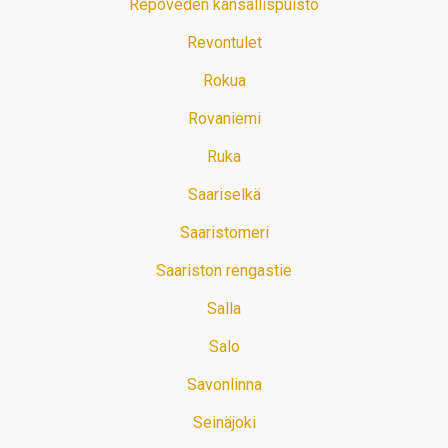
Repoveden kansallispuisto
Revontulet
Rokua
Rovaniemi
Ruka
Saariselkä
Saaristomeri
Saariston rengastie
Salla
Salo
Savonlinna
Seinäjoki