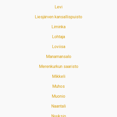
Levi
Liesjärven kansallispuisto
Liminka
Lohtaja
Loviisa
Manamansalo
Merenkurkun saaristo
Mikkeli
Muhos
Muonio
Naantali
Nuuksio