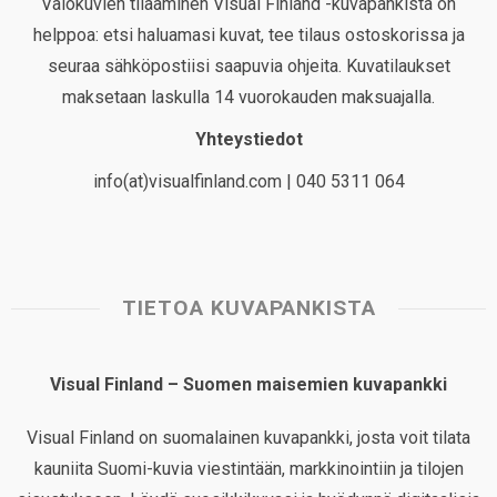
Valokuvien tilaaminen Visual Finland -kuvapankista on
helppoa: etsi haluamasi kuvat, tee tilaus ostoskorissa ja
seuraa sähköpostiisi saapuvia ohjeita. Kuvatilaukset
maksetaan laskulla 14 vuorokauden maksuajalla.
Yhteystiedot
info(at)visualfinland.com | 040 5311 064
TIETOA KUVAPANKISTA
Visual Finland – Suomen maisemien kuvapankki
Visual Finland on suomalainen kuvapankki, josta voit tilata
kauniita Suomi-kuvia viestintään, markkinointiin ja tilojen