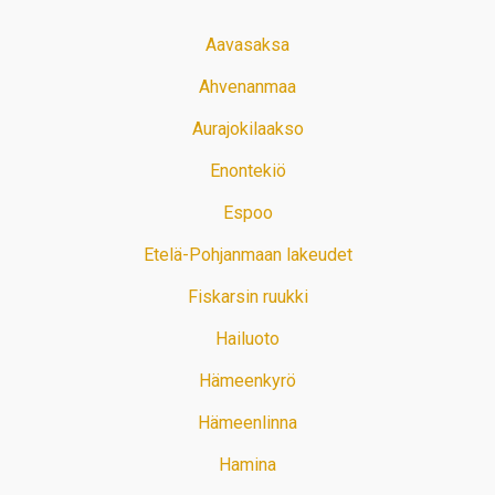
Aavasaksa
Ahvenanmaa
Aurajokilaakso
Enontekiö
Espoo
Etelä-Pohjanmaan lakeudet
Fiskarsin ruukki
Hailuoto
Hämeenkyrö
Hämeenlinna
Hamina