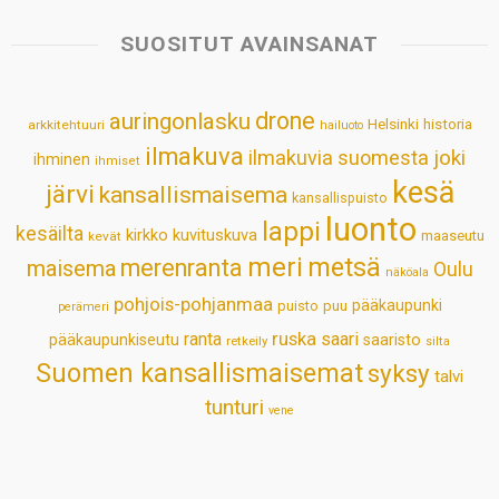
t
e
k
t
i
r
s
b
e
e
l
e
SUOSITUT AVAINSANAT
A
o
d
r
p
o
I
e
drone
auringonlasku
Helsinki
historia
arkkitehtuuri
hailuoto
p
k
n
s
ilmakuva
ilmakuvia suomesta
joki
ihminen
t
ihmiset
kesä
järvi
kansallismaisema
kansallispuisto
luonto
lappi
kesäilta
kirkko
kuvituskuva
maaseutu
kevät
meri
metsä
merenranta
maisema
Oulu
näköala
pohjois-pohjanmaa
pääkaupunki
puisto
puu
perämeri
ruska
ranta
saari
pääkaupunkiseutu
saaristo
retkeily
silta
Suomen kansallismaisemat
syksy
talvi
tunturi
vene