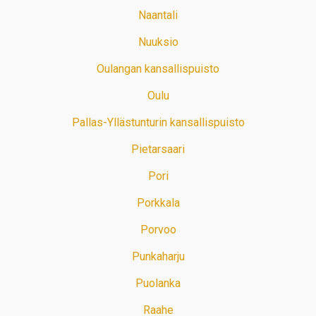
Naantali
Nuuksio
Oulangan kansallispuisto
Oulu
Pallas-Yllästunturin kansallispuisto
Pietarsaari
Pori
Porkkala
Porvoo
Punkaharju
Puolanka
Raahe