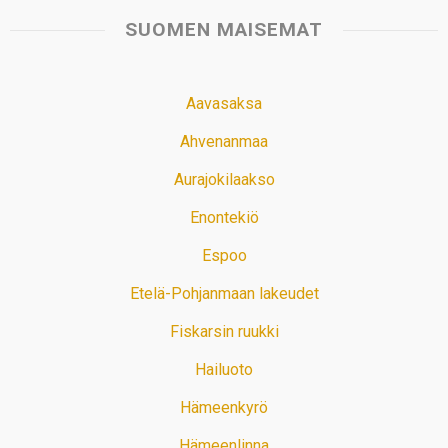
SUOMEN MAISEMAT
Aavasaksa
Ahvenanmaa
Aurajokilaakso
Enontekiö
Espoo
Etelä-Pohjanmaan lakeudet
Fiskarsin ruukki
Hailuoto
Hämeenkyrö
Hämeenlinna