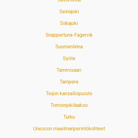
Seinäjoki
Siikajoki
Snappertuna-Fagervik
Suomenlinna
Syöte
Tammisaari
Tampere
Teijon kansallispuisto
Tornionjokilaakso
Turku
Unescon maailmanperintökohteet