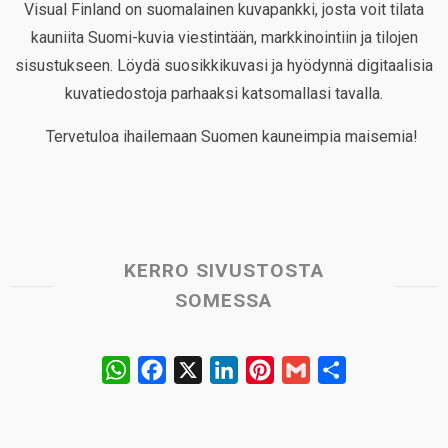
Visual Finland on suomalainen kuvapankki, josta voit tilata
kauniita Suomi-kuvia viestintään, markkinointiin ja tilojen
sisustukseen. Löydä suosikkikuvasi ja hyödynnä digitaalisia
kuvatiedostoja parhaaksi katsomallasi tavalla.
Tervetuloa ihailemaan Suomen kauneimpia maisemia!
KERRO SIVUSTOSTA
SOMESSA
W
F
X
L
P
G
S
h
a
i
i
m
h
a
c
n
n
a
a