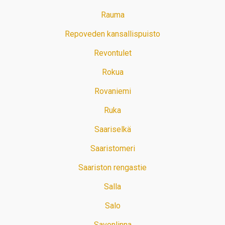
Rauma
Repoveden kansallispuisto
Revontulet
Rokua
Rovaniemi
Ruka
Saariselkä
Saaristomeri
Saariston rengastie
Salla
Salo
Savonlinna