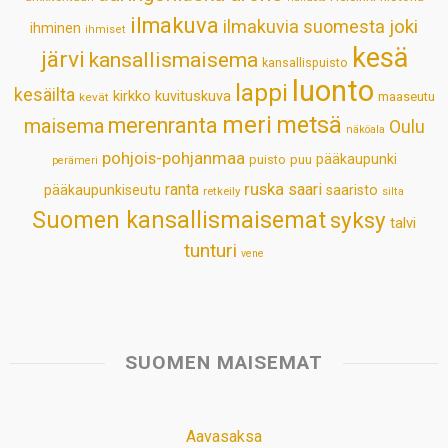
p
k
n
s
ilmakuva
ilmakuvia suomesta
joki
ihminen
t
ihmiset
kesä
järvi
kansallismaisema
kansallispuisto
luonto
lappi
kesäilta
kirkko
kuvituskuva
maaseutu
kevät
meri
metsä
merenranta
maisema
Oulu
näköala
pohjois-pohjanmaa
pääkaupunki
puisto
puu
perämeri
ruska
ranta
saari
pääkaupunkiseutu
saaristo
retkeily
silta
Suomen kansallismaisemat
syksy
talvi
tunturi
vene
SUOMEN MAISEMAT
Aavasaksa