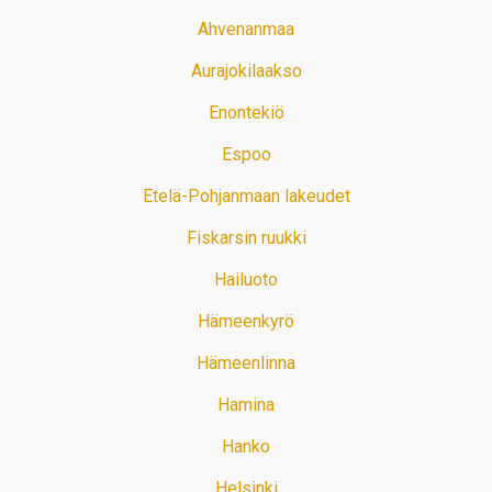
Ahvenanmaa
Aurajokilaakso
Enontekiö
Espoo
Etelä-Pohjanmaan lakeudet
Fiskarsin ruukki
Hailuoto
Hämeenkyrö
Hämeenlinna
Hamina
Hanko
Helsinki