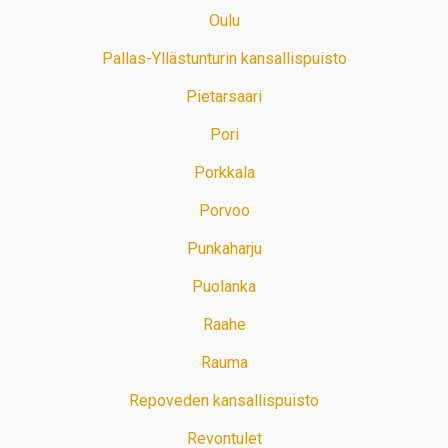
Oulu
Pallas-Yllästunturin kansallispuisto
Pietarsaari
Pori
Porkkala
Porvoo
Punkaharju
Puolanka
Raahe
Rauma
Repoveden kansallispuisto
Revontulet