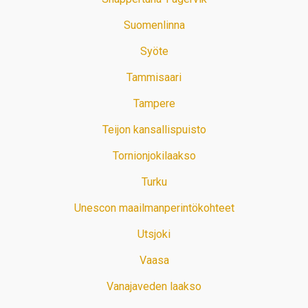
Suomenlinna
Syöte
Tammisaari
Tampere
Teijon kansallispuisto
Tornionjokilaakso
Turku
Unescon maailmanperintökohteet
Utsjoki
Vaasa
Vanajaveden laakso