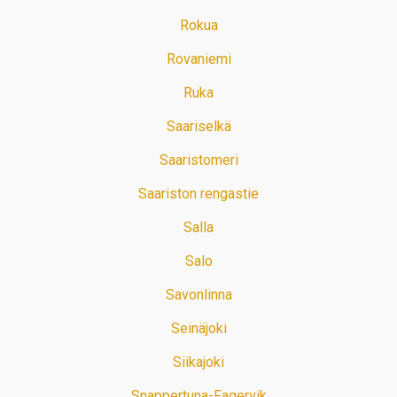
Rokua
Rovaniemi
Ruka
Saariselkä
Saaristomeri
Saariston rengastie
Salla
Salo
Savonlinna
Seinäjoki
Siikajoki
Snappertuna-Fagervik