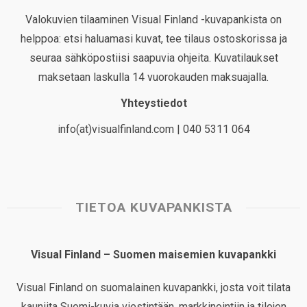
Valokuvien tilaaminen Visual Finland -kuvapankista on
helppoa: etsi haluamasi kuvat, tee tilaus ostoskorissa ja
seuraa sähköpostiisi saapuvia ohjeita. Kuvatilaukset
maksetaan laskulla 14 vuorokauden maksuajalla.
Yhteystiedot
info(at)visualfinland.com | 040 5311 064
TIETOA KUVAPANKISTA
Visual Finland – Suomen maisemien kuvapankki
Visual Finland on suomalainen kuvapankki, josta voit tilata
kauniita Suomi-kuvia viestintään, markkinointiin ja tilojen