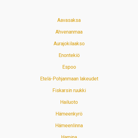
Aavasaksa
Ahvenanmaa
Aurajokilaakso
Enontekiö
Espoo
Etelä-Pohjanmaan lakeudet
Fiskarsin ruukki
Hailuoto
Hämeenkyrö
Hämeenlinna
Hamina