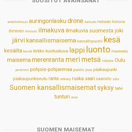
SUOSITUT AVAINSANAT
A
o
d
r
p
o
I
e
drone
auringonlasku
Helsinki
historia
arkkitehtuuri
hailuoto
p
k
n
s
ilmakuva
ilmakuvia suomesta
joki
ihminen
t
ihmiset
kesä
järvi
kansallismaisema
kansallispuisto
luonto
lappi
kesäilta
kirkko
kuvituskuva
maaseutu
kevät
meri
metsä
merenranta
maisema
Oulu
näköala
pohjois-pohjanmaa
pääkaupunki
puisto
puu
perämeri
ruska
ranta
saari
pääkaupunkiseutu
saaristo
retkeily
silta
Suomen kansallismaisemat
syksy
talvi
tunturi
vene
SUOMEN MAISEMAT