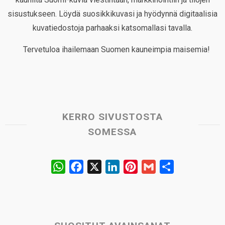
sisustukseen. Löydä suosikkikuvasi ja hyödynnä digitaalisia
kuvatiedostoja parhaaksi katsomallasi tavalla.
Tervetuloa ihailemaan Suomen kauneimpia maisemia!
KERRO SIVUSTOSTA
SOMESSA
W
F
X
L
P
G
S
h
a
i
i
m
h
a
c
n
n
a
a
t
e
k
t
i
r
s
b
e
e
l
e