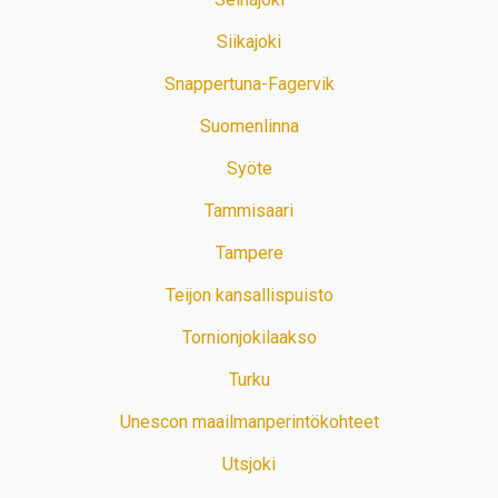
Siikajoki
Snappertuna-Fagervik
Suomenlinna
Syöte
Tammisaari
Tampere
Teijon kansallispuisto
Tornionjokilaakso
Turku
Unescon maailmanperintökohteet
Utsjoki