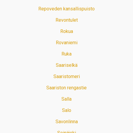
Repoveden kansallispuisto
Revontulet
Rokua
Rovaniemi
Ruka
Saariselkä
Saaristomeri
Saariston rengastie
Salla
Salo
Savonlinna
Seinäjoki