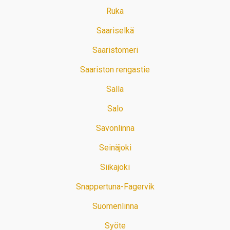
Ruka
Saariselkä
Saaristomeri
Saariston rengastie
Salla
Salo
Savonlinna
Seinäjoki
Siikajoki
Snappertuna-Fagervik
Suomenlinna
Syöte