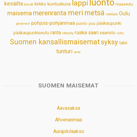
luonto
lappi
kesäilta
kirkko
kuvituskuva
maaseutu
kevät
meri
metsä
merenranta
maisema
Oulu
näköala
pohjois-pohjanmaa
pääkaupunki
puisto
puu
perämeri
ruska
ranta
saari
pääkaupunkiseutu
saaristo
retkeily
silta
Suomen kansallismaisemat
syksy
talvi
tunturi
vene
SUOMEN MAISEMAT
Aavasaksa
Ahvenanmaa
Aurajokilaakso