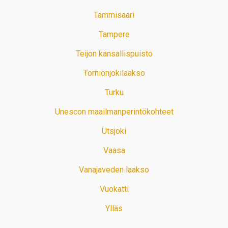
Tammisaari
Tampere
Teijon kansallispuisto
Tornionjokilaakso
Turku
Unescon maailmanperintökohteet
Utsjoki
Vaasa
Vanajaveden laakso
Vuokatti
Ylläs