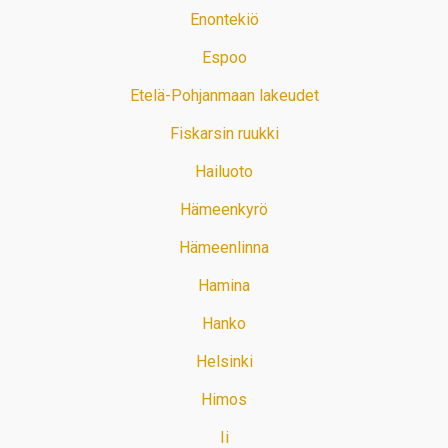
Enontekiö
Espoo
Etelä-Pohjanmaan lakeudet
Fiskarsin ruukki
Hailuoto
Hämeenkyrö
Hämeenlinna
Hamina
Hanko
Helsinki
Himos
Ii