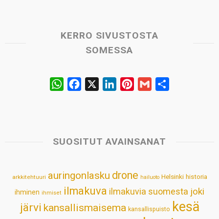
KERRO SIVUSTOSTA
SOMESSA
W
F
X
L
P
G
S
h
a
i
i
m
h
a
c
n
n
a
a
t
e
k
t
i
r
s
b
e
e
l
e
SUOSITUT AVAINSANAT
A
o
d
r
p
o
I
e
drone
auringonlasku
Helsinki
historia
arkkitehtuuri
hailuoto
p
k
n
s
ilmakuva
ilmakuvia suomesta
joki
ihminen
t
ihmiset
kesä
järvi
kansallismaisema
kansallispuisto