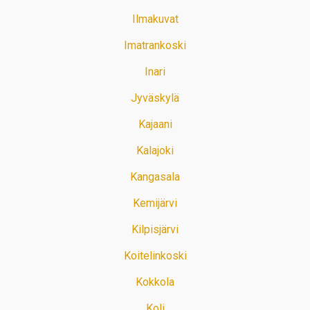
Ilmakuvat
Imatrankoski
Inari
Jyväskylä
Kajaani
Kalajoki
Kangasala
Kemijärvi
Kilpisjärvi
Koitelinkoski
Kokkola
Koli