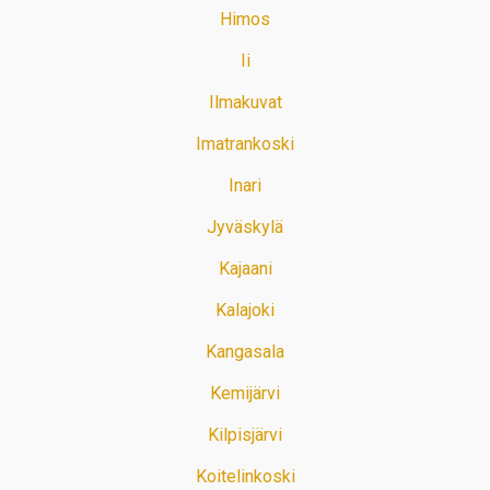
Himos
Ii
Ilmakuvat
Imatrankoski
Inari
Jyväskylä
Kajaani
Kalajoki
Kangasala
Kemijärvi
Kilpisjärvi
Koitelinkoski