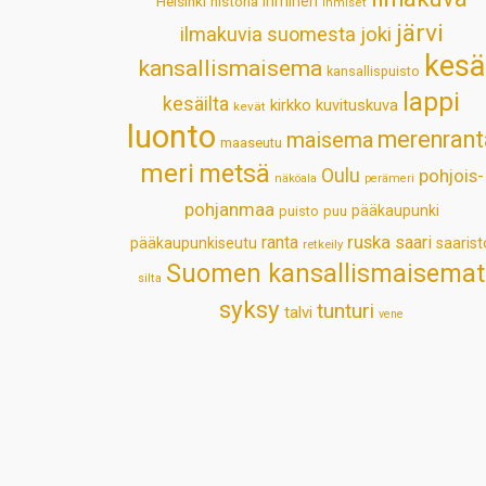
Helsinki
historia
ihminen
ihmiset
järvi
ilmakuvia suomesta
joki
kesä
kansallismaisema
kansallispuisto
lappi
kesäilta
kirkko
kuvituskuva
kevät
luonto
merenrant
maisema
maaseutu
meri
metsä
Oulu
pohjois-
näköala
perämeri
pohjanmaa
pääkaupunki
puisto
puu
ruska
ranta
saari
pääkaupunkiseutu
saarist
retkeily
Suomen kansallismaisemat
silta
syksy
tunturi
talvi
vene