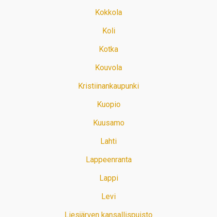
Kokkola
Koli
Kotka
Kouvola
Kristiinankaupunki
Kuopio
Kuusamo
Lahti
Lappeenranta
Lappi
Levi
Liesjärven kansallispuisto