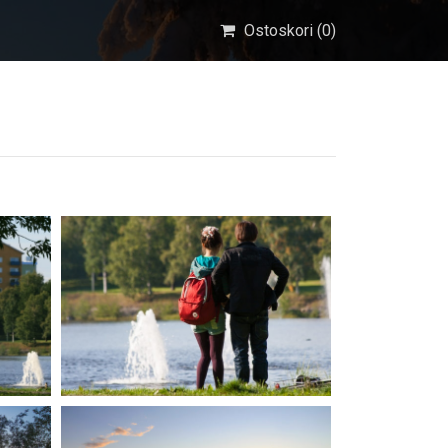
Ostoskori (
0
)