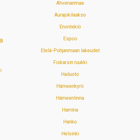
Ahvenanmaa
Aurajokilaakso
Enontekiö
Espoo
a
Etelä-Pohjanmaan lakeudet
Fiskarsin ruukki
o
Hailuoto
Hämeenkyrö
Hämeenlinna
Hamina
Hanko
Helsinki