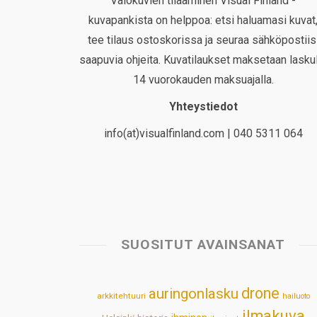
Valokuvien tilaaminen Visual Finland -
kuvapankista on helppoa: etsi haluamasi kuvat
tee tilaus ostoskorissa ja seuraa sähköpostiis
saapuvia ohjeita. Kuvatilaukset maksetaan laskul
14 vuorokauden maksuajalla.
Yhteystiedot
info(at)visualfinland.com | 040 5311 064
SUOSITUT AVAINSANAT
drone
auringonlasku
arkkitehtuuri
hailuoto
ilmakuva