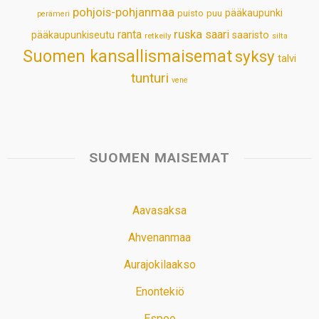
pohjois-pohjanmaa
pääkaupunki
puisto
puu
perämeri
ruska
ranta
saari
pääkaupunkiseutu
saaristo
retkeily
silta
Suomen kansallismaisemat
syksy
talvi
tunturi
vene
SUOMEN MAISEMAT
Aavasaksa
Ahvenanmaa
Aurajokilaakso
Enontekiö
Espoo