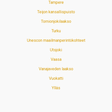
Tampere
Teijon kansallispuisto
Tornionjokilaakso
Turku
Unescon maailmanperintökohteet
Utsjoki
Vaasa
Vanajaveden laakso
Vuokatti
Ylläs