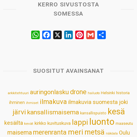
KERRO SIVUSTOSTA
SOMESSA
W
F
X
L
P
G
S
h
a
i
i
m
h
a
c
n
n
a
a
t
e
k
t
i
r
s
b
e
e
l
e
SUOSITUT AVAINSANAT
A
o
d
r
p
o
I
e
drone
auringonlasku
Helsinki
historia
arkkitehtuuri
hailuoto
p
k
n
s
ilmakuva
ilmakuvia suomesta
joki
ihminen
t
ihmiset
kesä
järvi
kansallismaisema
kansallispuisto
luonto
lappi
kesäilta
kirkko
kuvituskuva
maaseutu
kevät
meri
metsä
merenranta
maisema
Oulu
näköala