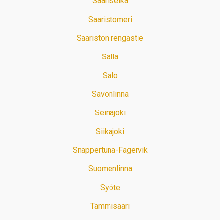
Saariselkä
Saaristomeri
Saariston rengastie
Salla
Salo
Savonlinna
Seinäjoki
Siikajoki
Snappertuna-Fagervik
Suomenlinna
Syöte
Tammisaari