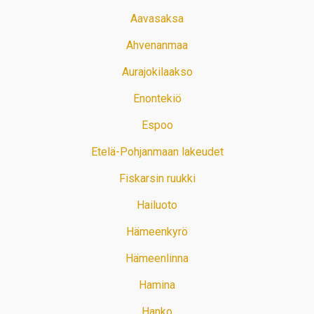
Aavasaksa
Ahvenanmaa
Aurajokilaakso
Enontekiö
Espoo
Etelä-Pohjanmaan lakeudet
Fiskarsin ruukki
Hailuoto
Hämeenkyrö
Hämeenlinna
Hamina
Hanko