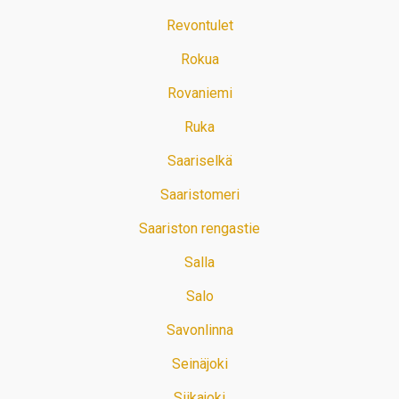
Revontulet
Rokua
Rovaniemi
Ruka
Saariselkä
Saaristomeri
Saariston rengastie
Salla
Salo
Savonlinna
Seinäjoki
Siikajoki