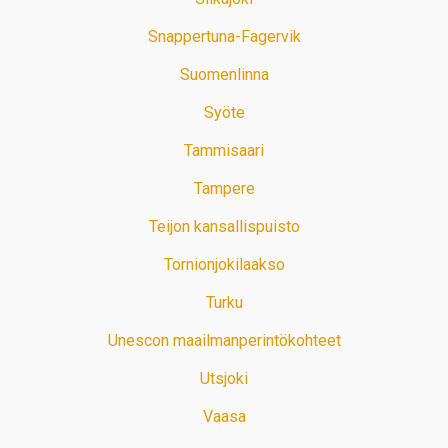
Snappertuna-Fagervik
Suomenlinna
Syöte
Tammisaari
Tampere
Teijon kansallispuisto
Tornionjokilaakso
Turku
Unescon maailmanperintökohteet
Utsjoki
Vaasa