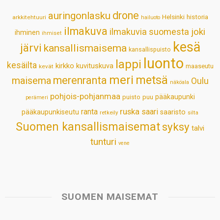
p
o
I
e
drone
auringonlasku
Helsinki
historia
arkkitehtuuri
hailuoto
p
k
n
s
ilmakuva
ilmakuvia suomesta
joki
ihminen
t
ihmiset
kesä
järvi
kansallismaisema
kansallispuisto
luonto
lappi
kesäilta
kirkko
kuvituskuva
maaseutu
kevät
meri
metsä
merenranta
maisema
Oulu
näköala
pohjois-pohjanmaa
pääkaupunki
puisto
puu
perämeri
ruska
ranta
saari
pääkaupunkiseutu
saaristo
retkeily
silta
Suomen kansallismaisemat
syksy
talvi
tunturi
vene
SUOMEN MAISEMAT