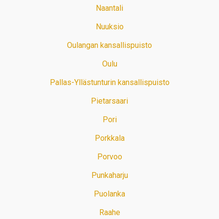
Naantali
Nuuksio
Oulangan kansallispuisto
Oulu
Pallas-Yllästunturin kansallispuisto
Pietarsaari
Pori
Porkkala
Porvoo
Punkaharju
Puolanka
Raahe