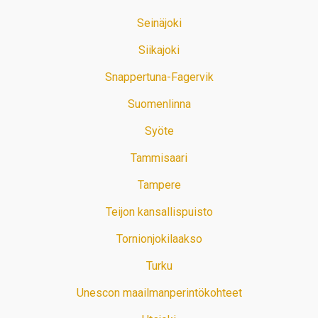
Seinäjoki
Siikajoki
Snappertuna-Fagervik
Suomenlinna
Syöte
Tammisaari
Tampere
Teijon kansallispuisto
Tornionjokilaakso
Turku
Unescon maailmanperintökohteet