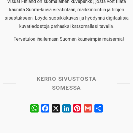
Visual Finland on suomalainen kuvapankki, josta voit tilata
kauniita Suomi-kuvia viestintään, markkinointiin ja tilojen
sisustukseen. Löydä suosikkikuvasi ja hyödynnä digitaalisia
kuvatiedostoja parhaaksi katsomallasi tavalla.
Tervetuloa ihailemaan Suomen kauneimpia maisemia!
KERRO SIVUSTOSTA
SOMESSA
W
F
X
L
P
G
S
h
a
i
i
m
h
a
c
n
n
a
a