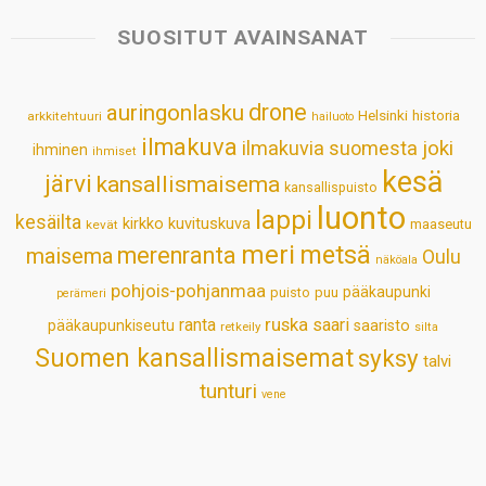
t
e
k
t
i
r
s
b
e
e
l
e
SUOSITUT AVAINSANAT
A
o
d
r
p
o
I
e
drone
auringonlasku
Helsinki
historia
arkkitehtuuri
hailuoto
p
k
n
s
ilmakuva
ilmakuvia suomesta
joki
ihminen
t
ihmiset
kesä
järvi
kansallismaisema
kansallispuisto
luonto
lappi
kesäilta
kirkko
kuvituskuva
maaseutu
kevät
meri
metsä
merenranta
maisema
Oulu
näköala
pohjois-pohjanmaa
pääkaupunki
puisto
puu
perämeri
ruska
ranta
saari
pääkaupunkiseutu
saaristo
retkeily
silta
Suomen kansallismaisemat
syksy
talvi
tunturi
vene