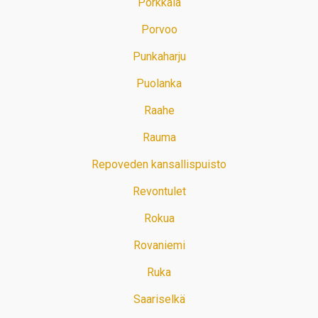
Porkkala
Porvoo
Punkaharju
Puolanka
Raahe
Rauma
Repoveden kansallispuisto
Revontulet
Rokua
Rovaniemi
Ruka
Saariselkä