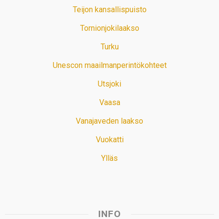
Teijon kansallispuisto
Tornionjokilaakso
Turku
Unescon maailmanperintökohteet
Utsjoki
Vaasa
Vanajaveden laakso
Vuokatti
Ylläs
INFO