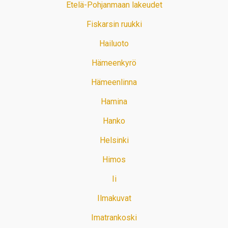
Etelä-Pohjanmaan lakeudet
Fiskarsin ruukki
Hailuoto
Hämeenkyrö
Hämeenlinna
Hamina
Hanko
Helsinki
Himos
Ii
Ilmakuvat
Imatrankoski