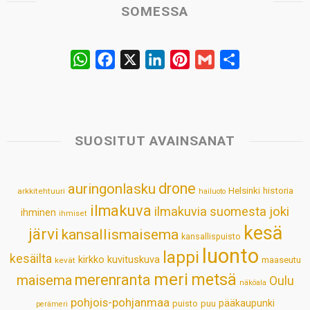
SOMESSA
W
F
X
L
P
G
S
h
a
i
i
m
h
a
c
n
n
a
a
t
e
k
t
i
r
s
b
e
e
l
e
SUOSITUT AVAINSANAT
A
o
d
r
p
o
I
e
drone
auringonlasku
Helsinki
historia
arkkitehtuuri
hailuoto
p
k
n
s
ilmakuva
ilmakuvia suomesta
joki
ihminen
t
ihmiset
kesä
järvi
kansallismaisema
kansallispuisto
luonto
lappi
kesäilta
kirkko
kuvituskuva
maaseutu
kevät
meri
metsä
merenranta
maisema
Oulu
näköala
pohjois-pohjanmaa
pääkaupunki
puisto
puu
perämeri