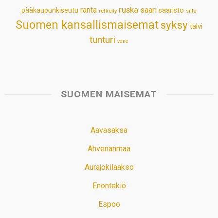
ruska
ranta
saari
pääkaupunkiseutu
saaristo
retkeily
silta
Suomen kansallismaisemat
syksy
talvi
tunturi
vene
SUOMEN MAISEMAT
Aavasaksa
Ahvenanmaa
Aurajokilaakso
Enontekiö
Espoo