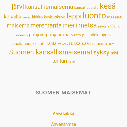
kesä
järvi
kansallismaisema
kansallispuisto
luonto
lappi
kesäilta
kirkko
kuvituskuva
maaseutu
kevät
meri
metsä
merenranta
maisema
Oulu
näköala
pohjois-pohjanmaa
pääkaupunki
puisto
puu
perämeri
ruska
ranta
saari
pääkaupunkiseutu
saaristo
retkeily
silta
Suomen kansallismaisemat
syksy
talvi
tunturi
vene
SUOMEN MAISEMAT
Aavasaksa
Ahvenanmaa