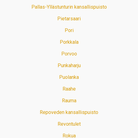
Pallas-Yllästunturin kansallispuisto
Pietarsaari
Pori
Porkkala
Porvoo
Punkaharju
Puolanka
Raahe
Rauma
Repoveden kansallispuisto
Revontulet
Rokua