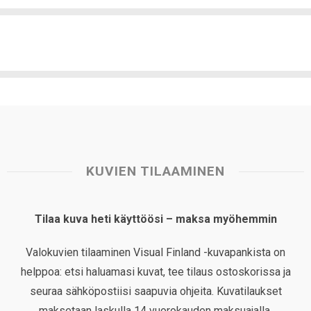
KUVIEN TILAAMINEN
Tilaa kuva heti käyttöösi – maksa myöhemmin
Valokuvien tilaaminen Visual Finland -kuvapankista on
helppoa: etsi haluamasi kuvat, tee tilaus ostoskorissa ja
seuraa sähköpostiisi saapuvia ohjeita. Kuvatilaukset
maksetaan laskulla 14 vuorokauden maksuajalla.