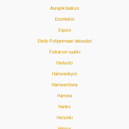
Aurajokilaakso
Enontekiö
Espoo
Etelä-Pohjanmaan lakeudet
Fiskarsin ruukki
Hailuoto
Hämeenkyrö
Hämeenlinna
Hamina
Hanko
Helsinki
Himos