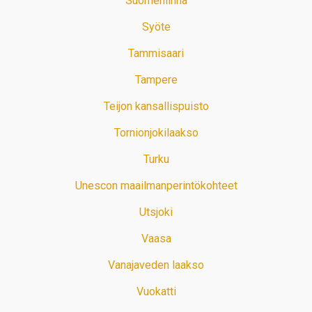
Suomenlinna
Syöte
Tammisaari
Tampere
Teijon kansallispuisto
Tornionjokilaakso
Turku
Unescon maailmanperintökohteet
Utsjoki
Vaasa
Vanajaveden laakso
Vuokatti