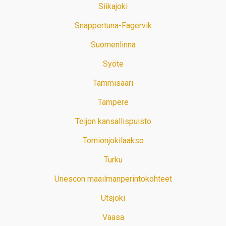
Siikajoki
Snappertuna-Fagervik
Suomenlinna
Syöte
Tammisaari
Tampere
Teijon kansallispuisto
Tornionjokilaakso
Turku
Unescon maailmanperintökohteet
Utsjoki
Vaasa