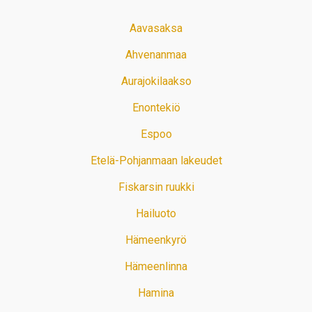
Aavasaksa
Ahvenanmaa
Aurajokilaakso
Enontekiö
Espoo
Etelä-Pohjanmaan lakeudet
Fiskarsin ruukki
Hailuoto
Hämeenkyrö
Hämeenlinna
Hamina