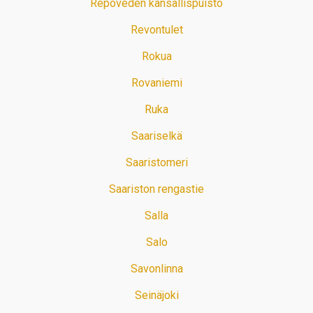
Repoveden kansallispuisto
Revontulet
Rokua
Rovaniemi
Ruka
Saariselkä
Saaristomeri
Saariston rengastie
Salla
Salo
Savonlinna
Seinäjoki