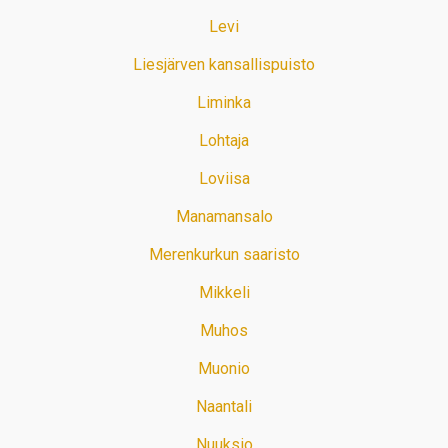
Levi
Liesjärven kansallispuisto
Liminka
Lohtaja
Loviisa
Manamansalo
Merenkurkun saaristo
Mikkeli
Muhos
Muonio
Naantali
Nuuksio