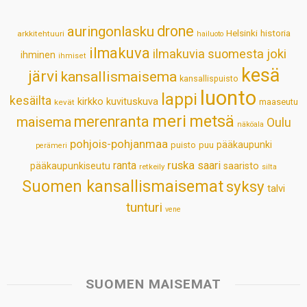
p
o
I
e
drone
auringonlasku
Helsinki
historia
arkkitehtuuri
hailuoto
p
k
n
s
ilmakuva
ilmakuvia suomesta
joki
ihminen
t
ihmiset
kesä
järvi
kansallismaisema
kansallispuisto
luonto
lappi
kesäilta
kirkko
kuvituskuva
maaseutu
kevät
meri
metsä
merenranta
maisema
Oulu
näköala
pohjois-pohjanmaa
pääkaupunki
puisto
puu
perämeri
ruska
ranta
saari
pääkaupunkiseutu
saaristo
retkeily
silta
Suomen kansallismaisemat
syksy
talvi
tunturi
vene
SUOMEN MAISEMAT