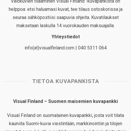
Valokuvien tilaaminen Visual Finland -kuvapankista on
helppoa: etsi haluamasi kuvat, tee tilaus ostoskorissa ja
seuraa sähköpostiisi saapuvia ohjeita. Kuvatilaukset
maksetaan laskulla 14 vuorokauden maksuajalla.
Yhteystiedot
info(at)visualfinland.com | 040 5311 064
TIETOA KUVAPANKISTA
Visual Finland – Suomen maisemien kuvapankki
Visual Finland on suomalainen kuvapankki, josta voit tilata
kauniita Suomi-kuvia viestintään, markkinointiin ja tilojen