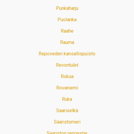
Punkaharju
Puolanka
Raahe
Rauma
Repoveden kansallispuisto
Revontulet
Rokua
Rovaniemi
Ruka
Saariselkä
Saaristomeri
Saariston rengastie