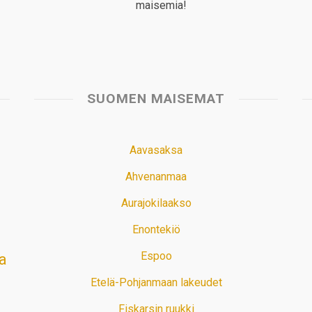
maisemia!
SUOMEN MAISEMAT
Aavasaksa
Ahvenanmaa
Aurajokilaakso
Enontekiö
Espoo
a
Etelä-Pohjanmaan lakeudet
Fiskarsin ruukki