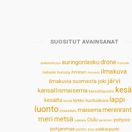
SUOSITUT AVAINSANAT
drone
auringonlasku
arkkitehtuuri
hailuoto
ilmakuva
Helsinki
historia
ihminen
ihmiset
järvi
ilmakuvia suomesta
joki
kesä
kansallismaisema
kansallispuisto
lappi
kesäilta
kirkko
kuvituskuva
kevät
luonto
merenrant
maisema
maaseutu
meri
metsä
Oulu
pohjois-
näköala
perämeri
pohjanmaa
pääkaupunki
puisto
puu