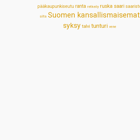
ruska
ranta
saari
pääkaupunkiseutu
saarist
retkeily
Suomen kansallismaisemat
silta
syksy
tunturi
talvi
vene