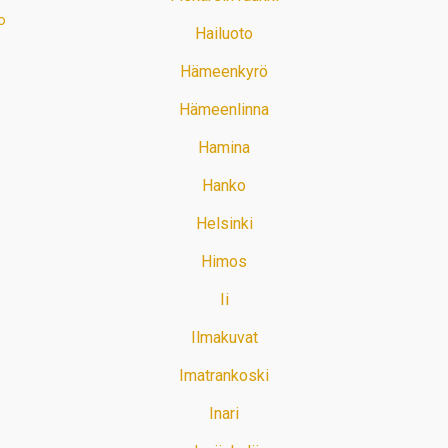
o
Hailuoto
Hämeenkyrö
Hämeenlinna
Hamina
Hanko
Helsinki
Himos
Ii
Ilmakuvat
Imatrankoski
Inari