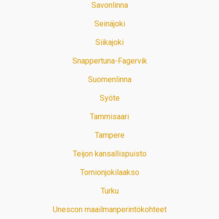
Savonlinna
Seinäjoki
Siikajoki
Snappertuna-Fagervik
Suomenlinna
Syöte
Tammisaari
Tampere
Teijon kansallispuisto
Tornionjokilaakso
Turku
Unescon maailmanperintökohteet