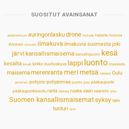
t
e
k
t
i
r
s
b
e
e
l
e
SUOSITUT AVAINSANAT
A
o
d
r
p
o
I
e
drone
auringonlasku
Helsinki
historia
arkkitehtuuri
hailuoto
p
k
n
s
ilmakuva
ilmakuvia suomesta
joki
ihminen
t
ihmiset
kesä
järvi
kansallismaisema
kansallispuisto
luonto
lappi
kesäilta
kirkko
kuvituskuva
maaseutu
kevät
meri
metsä
merenranta
maisema
Oulu
näköala
pohjois-pohjanmaa
pääkaupunki
puisto
puu
perämeri
ruska
ranta
saari
pääkaupunkiseutu
saaristo
retkeily
silta
Suomen kansallismaisemat
syksy
talvi
tunturi
vene