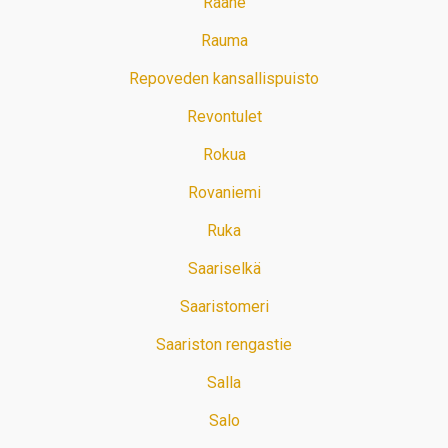
Raahe
Rauma
Repoveden kansallispuisto
Revontulet
Rokua
Rovaniemi
Ruka
Saariselkä
Saaristomeri
Saariston rengastie
Salla
Salo