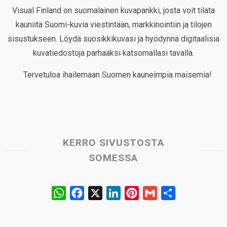
Visual Finland on suomalainen kuvapankki, josta voit tilata
kauniita Suomi-kuvia viestintään, markkinointiin ja tilojen
sisustukseen. Löydä suosikkikuvasi ja hyödynnä digitaalisia
kuvatiedostoja parhaaksi katsomallasi tavalla.
Tervetuloa ihailemaan Suomen kauneimpia maisemia!
KERRO SIVUSTOSTA
SOMESSA
W
F
X
L
P
G
S
h
a
i
i
m
h
a
c
n
n
a
a