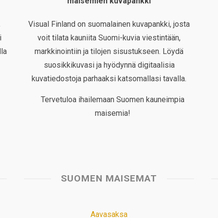
maisemien kuvapankki
,
Visual Finland on suomalainen kuvapankki, josta
i
voit tilata kauniita Suomi-kuvia viestintään,
la
markkinointiin ja tilojen sisustukseen. Löydä
suosikkikuvasi ja hyödynnä digitaalisia
kuvatiedostoja parhaaksi katsomallasi tavalla.
Tervetuloa ihailemaan Suomen kauneimpia
maisemia!
SUOMEN MAISEMAT
Aavasaksa