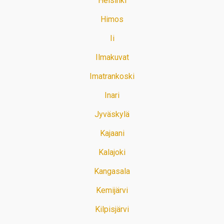
Helsinki
Himos
Ii
Ilmakuvat
Imatrankoski
Inari
Jyväskylä
Kajaani
Kalajoki
Kangasala
Kemijärvi
Kilpisjärvi