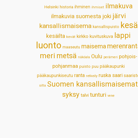
ilmakuva
Helsinki
historia
ihminen
ihmiset
järvi
ilmakuvia suomesta
joki
kesä
kansallismaisema
kansallispuisto
lappi
kesäilta
kirkko
kuvituskuva
kevät
luonto
merenrant
maisema
maaseutu
meri
metsä
Oulu
pohjois-
näköala
perämeri
pohjanmaa
pääkaupunki
puisto
puu
ruska
ranta
saari
pääkaupunkiseutu
saarist
retkeily
Suomen kansallismaisemat
silta
syksy
tunturi
talvi
vene