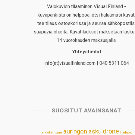
Valokuvien tilaaminen Visual Finland -
kuvapankista on helppoa: etsi haluamasi kuvat
tee tilaus ostoskorissa ja seuraa sähköpostiis
saapuvia ohjeita. Kuvatilaukset maksetaan laskul
14 vuorokauden maksuajalla.
Yhteystiedot
info(at)visualfinland.com | 040 5311 064
SUOSITUT AVAINSANAT
drone
auringonlasku
arkkitehtuuri
hailuoto