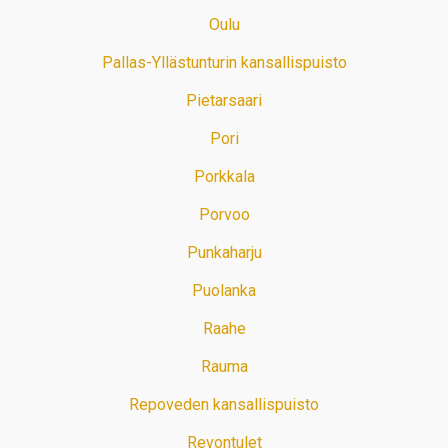
Oulu
Pallas-Yllästunturin kansallispuisto
Pietarsaari
Pori
Porkkala
Porvoo
Punkaharju
Puolanka
Raahe
Rauma
Repoveden kansallispuisto
Revontulet