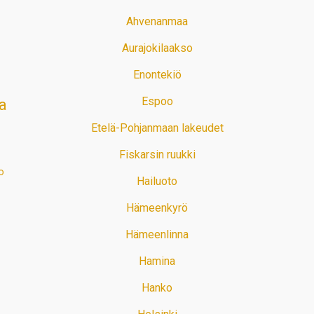
Ahvenanmaa
Aurajokilaakso
Enontekiö
Espoo
a
Etelä-Pohjanmaan lakeudet
Fiskarsin ruukki
o
Hailuoto
Hämeenkyrö
Hämeenlinna
Hamina
Hanko