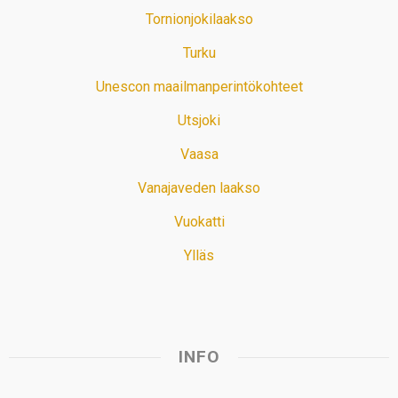
Tornionjokilaakso
Turku
Unescon maailmanperintökohteet
Utsjoki
Vaasa
Vanajaveden laakso
Vuokatti
Ylläs
INFO