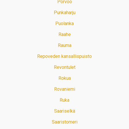
Porvoo
Punkaharju
Puolanka
Raahe
Rauma
Repoveden kansallispuisto
Revontulet
Rokua
Rovaniemi
Ruka
Saariselkä
Saaristomeri