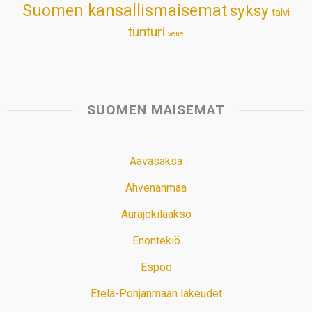
Suomen kansallismaisemat
syksy
talvi
tunturi
vene
SUOMEN MAISEMAT
Aavasaksa
Ahvenanmaa
Aurajokilaakso
Enontekiö
Espoo
Etelä-Pohjanmaan lakeudet