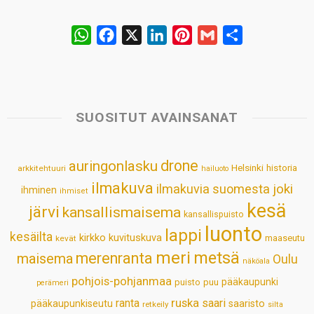
W
F
X
L
P
G
S
h
a
i
i
m
h
a
c
n
n
a
a
t
e
k
t
i
r
s
b
e
e
l
e
SUOSITUT AVAINSANAT
A
o
d
r
p
o
I
e
drone
auringonlasku
Helsinki
historia
arkkitehtuuri
hailuoto
p
k
n
s
ilmakuva
ilmakuvia suomesta
joki
ihminen
t
ihmiset
kesä
järvi
kansallismaisema
kansallispuisto
luonto
lappi
kesäilta
kirkko
kuvituskuva
maaseutu
kevät
meri
metsä
merenranta
maisema
Oulu
näköala
pohjois-pohjanmaa
pääkaupunki
puisto
puu
perämeri
ruska
ranta
saari
pääkaupunkiseutu
saaristo
retkeily
silta