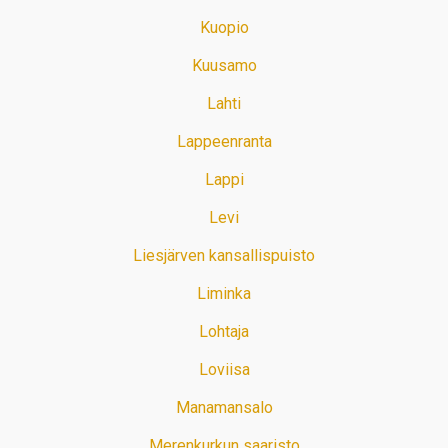
Kuopio
Kuusamo
Lahti
Lappeenranta
Lappi
Levi
Liesjärven kansallispuisto
Liminka
Lohtaja
Loviisa
Manamansalo
Merenkurkun saaristo