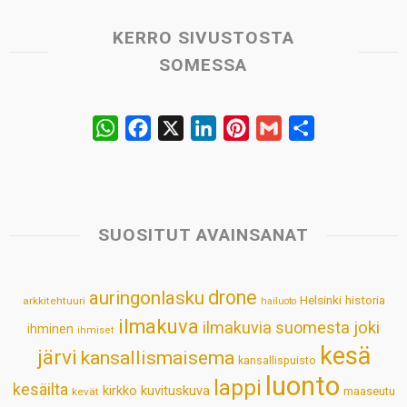
KERRO SIVUSTOSTA
SOMESSA
W
F
X
L
P
G
S
h
a
i
i
m
h
a
c
n
n
a
a
t
e
k
t
i
r
s
b
e
e
l
e
SUOSITUT AVAINSANAT
A
o
d
r
p
o
I
e
drone
auringonlasku
Helsinki
historia
arkkitehtuuri
hailuoto
p
k
n
s
ilmakuva
ilmakuvia suomesta
joki
ihminen
t
ihmiset
kesä
järvi
kansallismaisema
kansallispuisto
luonto
lappi
kesäilta
kirkko
kuvituskuva
maaseutu
kevät