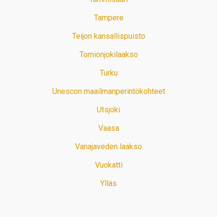
Tampere
Teijon kansallispuisto
Tornionjokilaakso
Turku
Unescon maailmanperintökohteet
Utsjoki
Vaasa
Vanajaveden laakso
Vuokatti
Ylläs