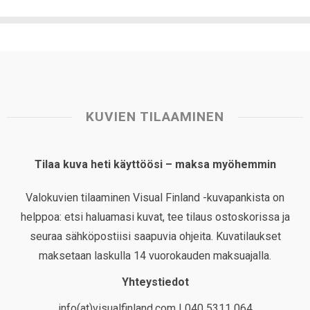
KUVIEN TILAAMINEN
Tilaa kuva heti käyttöösi – maksa myöhemmin
Valokuvien tilaaminen Visual Finland -kuvapankista on
helppoa: etsi haluamasi kuvat, tee tilaus ostoskorissa ja
seuraa sähköpostiisi saapuvia ohjeita. Kuvatilaukset
maksetaan laskulla 14 vuorokauden maksuajalla.
Yhteystiedot
info(at)visualfinland.com | 040 5311 064