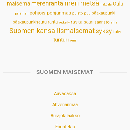
meri
metsä
merenranta
maisema
Oulu
näköala
pohjois-pohjanmaa
pääkaupunki
puisto
puu
perämeri
ruska
ranta
saari
pääkaupunkiseutu
saaristo
retkeily
silta
Suomen kansallismaisemat
syksy
talvi
tunturi
vene
SUOMEN MAISEMAT
Aavasaksa
Ahvenanmaa
Aurajokilaakso
Enontekiö