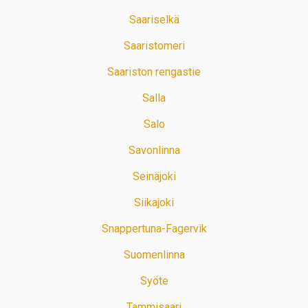
Saariselkä
Saaristomeri
Saariston rengastie
Salla
Salo
Savonlinna
Seinäjoki
Siikajoki
Snappertuna-Fagervik
Suomenlinna
Syöte
Tammisaari