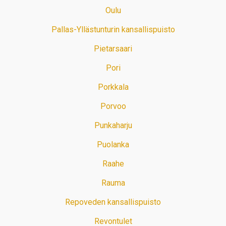
Oulu
Pallas-Yllästunturin kansallispuisto
Pietarsaari
Pori
Porkkala
Porvoo
Punkaharju
Puolanka
Raahe
Rauma
Repoveden kansallispuisto
Revontulet