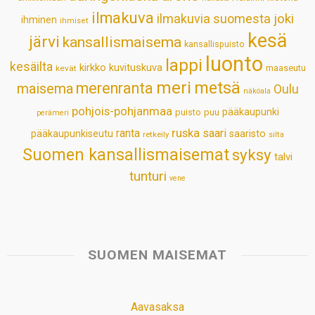
p
k
n
s
ilmakuva
ilmakuvia suomesta
joki
ihminen
t
ihmiset
kesä
järvi
kansallismaisema
kansallispuisto
luonto
lappi
kesäilta
kirkko
kuvituskuva
maaseutu
kevät
meri
metsä
merenranta
maisema
Oulu
näköala
pohjois-pohjanmaa
pääkaupunki
puisto
puu
perämeri
ruska
ranta
saari
pääkaupunkiseutu
saaristo
retkeily
silta
Suomen kansallismaisemat
syksy
talvi
tunturi
vene
SUOMEN MAISEMAT
Aavasaksa