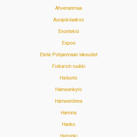
Ahvenanmaa
Aurajokilaakso
Enontekiö
Espoo
Etelä-Pohjanmaan lakeudet
Fiskarsin ruukki
Hailuoto
Hämeenkyrö
Hämeenlinna
Hamina
Hanko
Helsinki