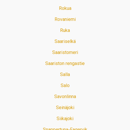
Rokua
Rovaniemi
Ruka
Saariselkä
Saaristomeri
Saariston rengastie
Salla
Salo
Savonlinna
Seinäjoki
Siikajoki
Snappertuna-Fagervik