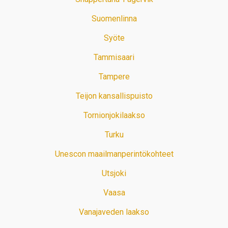
Suomenlinna
Syöte
Tammisaari
Tampere
Teijon kansallispuisto
Tornionjokilaakso
Turku
Unescon maailmanperintökohteet
Utsjoki
Vaasa
Vanajaveden laakso