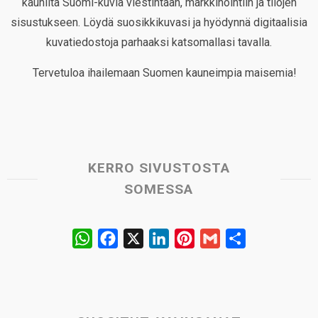
kauniita Suomi-kuvia viestintään, markkinointiin ja tilojen
sisustukseen. Löydä suosikkikuvasi ja hyödynnä digitaalisia
kuvatiedostoja parhaaksi katsomallasi tavalla.
Tervetuloa ihailemaan Suomen kauneimpia maisemia!
KERRO SIVUSTOSTA
SOMESSA
W
F
X
L
P
G
S
h
a
i
i
m
h
a
c
n
n
a
a
t
e
k
t
i
r
s
b
e
e
l
e