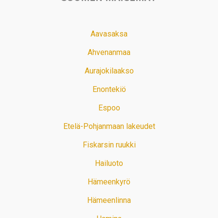
Aavasaksa
Ahvenanmaa
Aurajokilaakso
Enontekiö
Espoo
Etelä-Pohjanmaan lakeudet
Fiskarsin ruukki
Hailuoto
Hämeenkyrö
Hämeenlinna