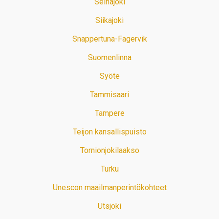
Seinäjoki
Siikajoki
Snappertuna-Fagervik
Suomenlinna
Syöte
Tammisaari
Tampere
Teijon kansallispuisto
Tornionjokilaakso
Turku
Unescon maailmanperintökohteet
Utsjoki