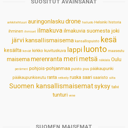
SUOSITUT AVAINSANAT
A
o
d
r
p
o
I
e
drone
auringonlasku
Helsinki
historia
arkkitehtuuri
hailuoto
p
k
n
s
ilmakuva
ilmakuvia suomesta
joki
ihminen
t
ihmiset
kesä
järvi
kansallismaisema
kansallispuisto
luonto
lappi
kesäilta
kirkko
kuvituskuva
maaseutu
kevät
meri
metsä
merenranta
maisema
Oulu
näköala
pohjois-pohjanmaa
pääkaupunki
puisto
puu
perämeri
ruska
ranta
saari
pääkaupunkiseutu
saaristo
retkeily
silta
Suomen kansallismaisemat
syksy
talvi
tunturi
vene
SUOMEN MAISEMAT