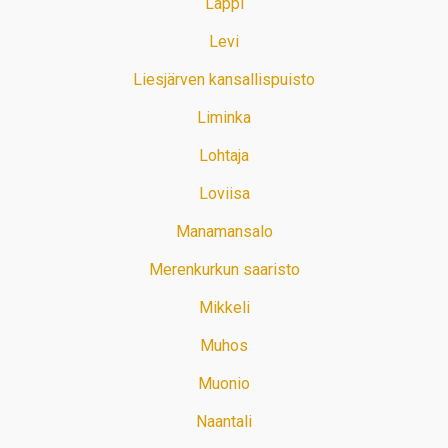
Lappi
Levi
Liesjärven kansallispuisto
Liminka
Lohtaja
Loviisa
Manamansalo
Merenkurkun saaristo
Mikkeli
Muhos
Muonio
Naantali