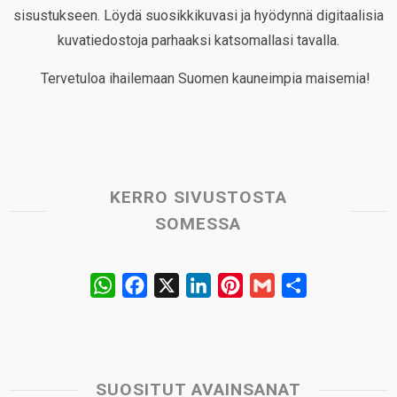
sisustukseen. Löydä suosikkikuvasi ja hyödynnä digitaalisia
kuvatiedostoja parhaaksi katsomallasi tavalla.
Tervetuloa ihailemaan Suomen kauneimpia maisemia!
KERRO SIVUSTOSTA
SOMESSA
W
F
X
L
P
G
S
h
a
i
i
m
h
a
c
n
n
a
a
t
e
k
t
i
r
s
b
e
e
l
e
SUOSITUT AVAINSANAT