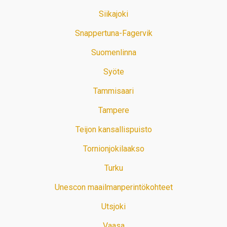
Siikajoki
Snappertuna-Fagervik
Suomenlinna
Syöte
Tammisaari
Tampere
Teijon kansallispuisto
Tornionjokilaakso
Turku
Unescon maailmanperintökohteet
Utsjoki
Vaasa