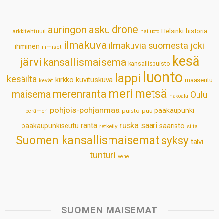
A
o
d
r
p
o
I
e
drone
auringonlasku
Helsinki
historia
arkkitehtuuri
hailuoto
p
k
n
s
ilmakuva
ilmakuvia suomesta
joki
ihminen
t
ihmiset
kesä
järvi
kansallismaisema
kansallispuisto
luonto
lappi
kesäilta
kirkko
kuvituskuva
maaseutu
kevät
meri
metsä
merenranta
maisema
Oulu
näköala
pohjois-pohjanmaa
pääkaupunki
puisto
puu
perämeri
ruska
ranta
saari
pääkaupunkiseutu
saaristo
retkeily
silta
Suomen kansallismaisemat
syksy
talvi
tunturi
vene
SUOMEN MAISEMAT