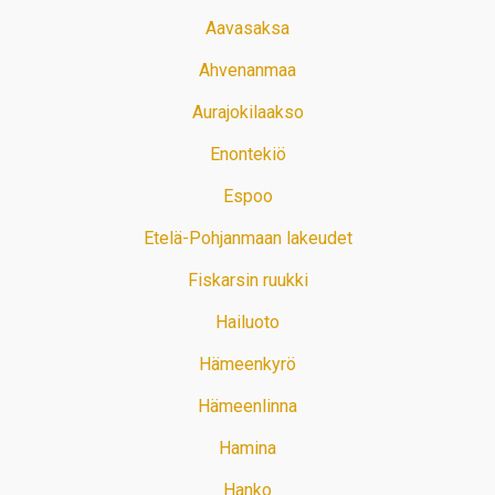
Aavasaksa
Ahvenanmaa
Aurajokilaakso
Enontekiö
Espoo
Etelä-Pohjanmaan lakeudet
Fiskarsin ruukki
Hailuoto
Hämeenkyrö
Hämeenlinna
Hamina
Hanko