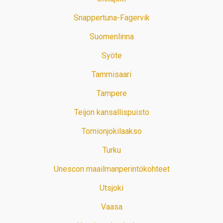
Snappertuna-Fagervik
Suomenlinna
Syöte
Tammisaari
Tampere
Teijon kansallispuisto
Tornionjokilaakso
Turku
Unescon maailmanperintökohteet
Utsjoki
Vaasa