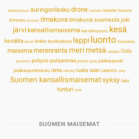
p
o
I
e
drone
auringonlasku
Helsinki
historia
arkkitehtuuri
hailuoto
p
k
n
s
ilmakuva
ilmakuvia suomesta
joki
ihminen
t
ihmiset
kesä
järvi
kansallismaisema
kansallispuisto
luonto
lappi
kesäilta
kirkko
kuvituskuva
maaseutu
kevät
meri
metsä
merenranta
maisema
Oulu
näköala
pohjois-pohjanmaa
pääkaupunki
puisto
puu
perämeri
ruska
ranta
saari
pääkaupunkiseutu
saaristo
retkeily
silta
Suomen kansallismaisemat
syksy
talvi
tunturi
vene
SUOMEN MAISEMAT