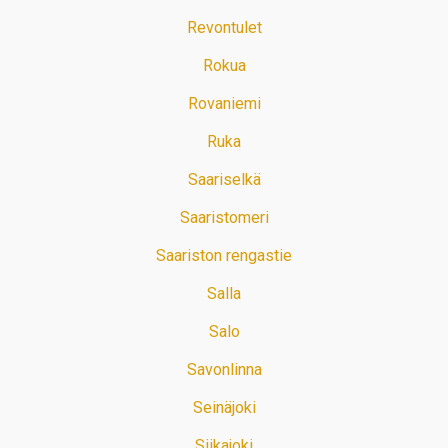
Revontulet
Rokua
Rovaniemi
Ruka
Saariselkä
Saaristomeri
Saariston rengastie
Salla
Salo
Savonlinna
Seinäjoki
Siikajoki