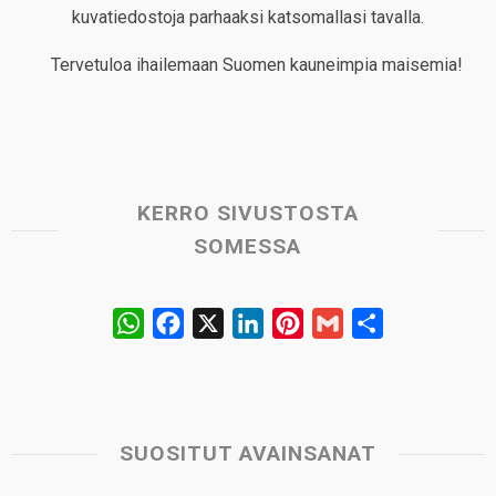
kuvatiedostoja parhaaksi katsomallasi tavalla.
Tervetuloa ihailemaan Suomen kauneimpia maisemia!
KERRO SIVUSTOSTA
SOMESSA
W
F
X
L
P
G
S
h
a
i
i
m
h
a
c
n
n
a
a
t
e
k
t
i
r
s
b
e
e
l
e
SUOSITUT AVAINSANAT
A
o
d
r