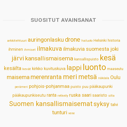
a
c
n
n
a
a
t
e
k
t
i
r
s
b
e
e
l
e
SUOSITUT AVAINSANAT
A
o
d
r
p
o
I
e
drone
auringonlasku
Helsinki
historia
arkkitehtuuri
hailuoto
p
k
n
s
ilmakuva
ilmakuvia suomesta
joki
ihminen
t
ihmiset
kesä
järvi
kansallismaisema
kansallispuisto
luonto
lappi
kesäilta
kirkko
kuvituskuva
maaseutu
kevät
meri
metsä
merenranta
maisema
Oulu
näköala
pohjois-pohjanmaa
pääkaupunki
puisto
puu
perämeri
ruska
ranta
saari
pääkaupunkiseutu
saaristo
retkeily
silta
Suomen kansallismaisemat
syksy
talvi
tunturi
vene