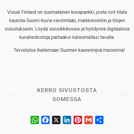
Visual Finland on suomalainen kuvapankki, josta voit tilata
kauniita Suomi-kuvia viestintään, markkinointiin ja tilojen
sisustukseen. Löydä suosikkikuvasi ja hyödynnä digitaalisia
kuvatiedostoja parhaaksi katsomallasi tavalla.
Tervetuloa ihailemaan Suomen kauneimpia maisemia!
KERRO SIVUSTOSTA
SOMESSA
W
F
X
L
P
G
S
h
a
i
i
m
h