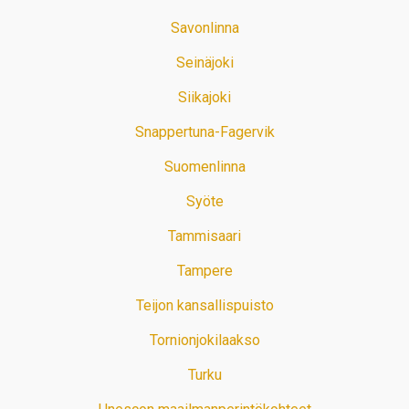
Savonlinna
Seinäjoki
Siikajoki
Snappertuna-Fagervik
Suomenlinna
Syöte
Tammisaari
Tampere
Teijon kansallispuisto
Tornionjokilaakso
Turku