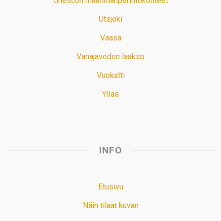
Unescon maailmanperintökohteet
Utsjoki
Vaasa
Vanajaveden laakso
Vuokatti
Ylläs
INFO
Etusivu
Näin tilaat kuvan