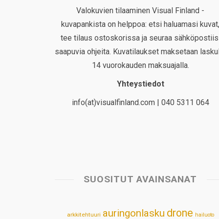
Valokuvien tilaaminen Visual Finland -
kuvapankista on helppoa: etsi haluamasi kuvat
tee tilaus ostoskorissa ja seuraa sähköpostiis
saapuvia ohjeita. Kuvatilaukset maksetaan laskul
14 vuorokauden maksuajalla.
Yhteystiedot
info(at)visualfinland.com | 040 5311 064
SUOSITUT AVAINSANAT
drone
auringonlasku
arkkitehtuuri
hailuoto