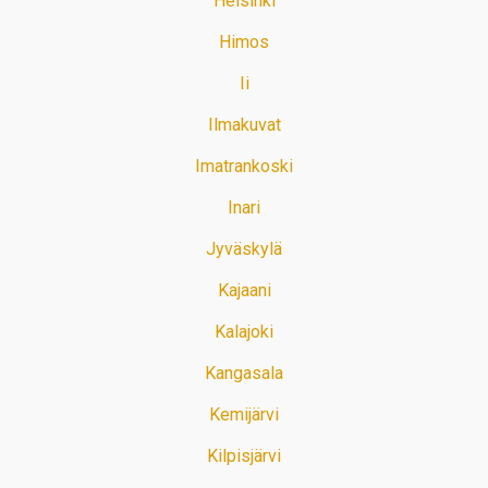
Helsinki
Himos
Ii
Ilmakuvat
Imatrankoski
Inari
Jyväskylä
Kajaani
Kalajoki
Kangasala
Kemijärvi
Kilpisjärvi