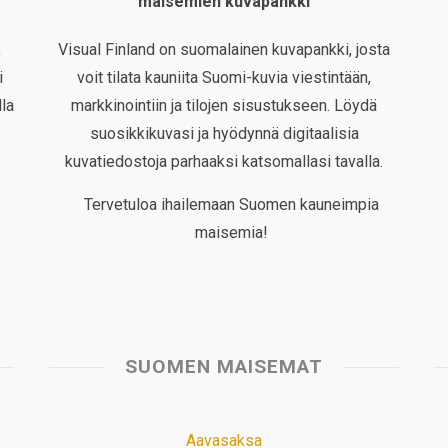
maisemien kuvapankki
,
Visual Finland on suomalainen kuvapankki, josta
i
voit tilata kauniita Suomi-kuvia viestintään,
la
markkinointiin ja tilojen sisustukseen. Löydä
suosikkikuvasi ja hyödynnä digitaalisia
kuvatiedostoja parhaaksi katsomallasi tavalla.
Tervetuloa ihailemaan Suomen kauneimpia
maisemia!
SUOMEN MAISEMAT
Aavasaksa