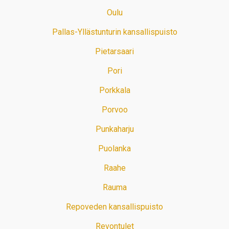
Oulu
Pallas-Yllästunturin kansallispuisto
Pietarsaari
Pori
Porkkala
Porvoo
Punkaharju
Puolanka
Raahe
Rauma
Repoveden kansallispuisto
Revontulet