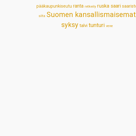
ruska
ranta
saari
pääkaupunkiseutu
saarist
retkeily
Suomen kansallismaisemat
silta
syksy
tunturi
talvi
vene