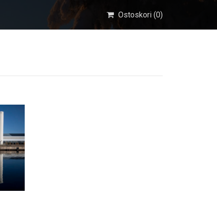
Ostoskori (
0
)