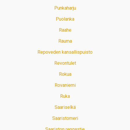
Punkaharju
Puolanka
Raahe
Rauma
Repoveden kansallispuisto
Revontulet
Rokua
Rovaniemi
Ruka
Saariselkä
Saaristomeri
Saariston rengastie