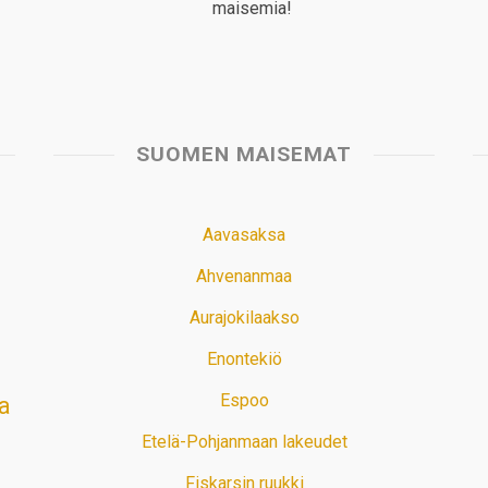
maisemia!
SUOMEN MAISEMAT
Aavasaksa
Ahvenanmaa
Aurajokilaakso
Enontekiö
Espoo
a
Etelä-Pohjanmaan lakeudet
Fiskarsin ruukki