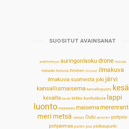
SUOSITUT AVAINSANAT
drone
auringonlasku
arkkitehtuuri
hailuoto
ilmakuva
Helsinki
historia
ihminen
ihmiset
järvi
ilmakuvia suomesta
joki
kesä
kansallismaisema
kansallispuisto
lappi
kesäilta
kirkko
kuvituskuva
kevät
luonto
merenrant
maisema
maaseutu
meri
metsä
Oulu
pohjois-
näköala
perämeri
pohjanmaa
pääkaupunki
puisto
puu