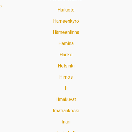
o
Hailuoto
Hämeenkyrö
Hämeenlinna
Hamina
Hanko
Helsinki
Himos
Ii
Ilmakuvat
Imatrankoski
Inari