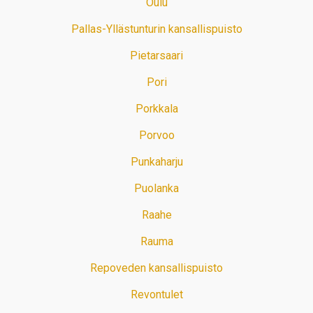
Oulu
Pallas-Yllästunturin kansallispuisto
Pietarsaari
Pori
Porkkala
Porvoo
Punkaharju
Puolanka
Raahe
Rauma
Repoveden kansallispuisto
Revontulet