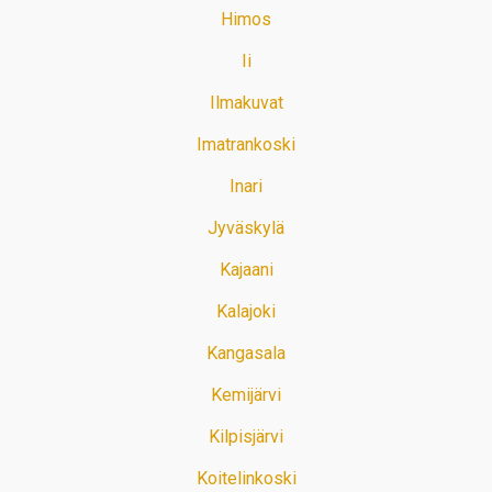
Himos
Ii
Ilmakuvat
Imatrankoski
Inari
Jyväskylä
Kajaani
Kalajoki
Kangasala
Kemijärvi
Kilpisjärvi
Koitelinkoski