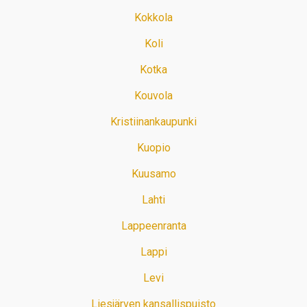
Kokkola
Koli
Kotka
Kouvola
Kristiinankaupunki
Kuopio
Kuusamo
Lahti
Lappeenranta
Lappi
Levi
Liesjärven kansallispuisto