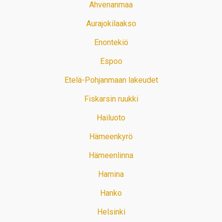
Ahvenanmaa
Aurajokilaakso
Enontekiö
Espoo
Etelä-Pohjanmaan lakeudet
Fiskarsin ruukki
Hailuoto
Hämeenkyrö
Hämeenlinna
Hamina
Hanko
Helsinki