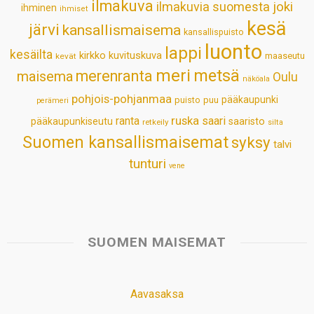
ilmakuva
ilmakuvia suomesta
joki
ihminen
t
ihmiset
kesä
järvi
kansallismaisema
kansallispuisto
luonto
lappi
kesäilta
kirkko
kuvituskuva
maaseutu
kevät
meri
metsä
merenranta
maisema
Oulu
näköala
pohjois-pohjanmaa
pääkaupunki
puisto
puu
perämeri
ruska
ranta
saari
pääkaupunkiseutu
saaristo
retkeily
silta
Suomen kansallismaisemat
syksy
talvi
tunturi
vene
SUOMEN MAISEMAT
Aavasaksa