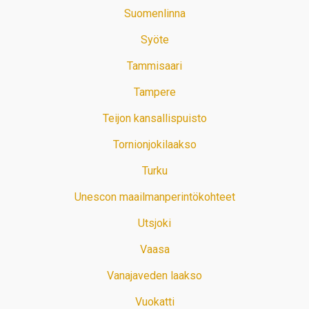
Suomenlinna
Syöte
Tammisaari
Tampere
Teijon kansallispuisto
Tornionjokilaakso
Turku
Unescon maailmanperintökohteet
Utsjoki
Vaasa
Vanajaveden laakso
Vuokatti