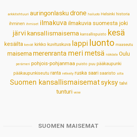
p
o
I
e
drone
auringonlasku
Helsinki
historia
arkkitehtuuri
hailuoto
p
k
n
s
ilmakuva
ilmakuvia suomesta
joki
ihminen
t
ihmiset
kesä
järvi
kansallismaisema
kansallispuisto
luonto
lappi
kesäilta
kirkko
kuvituskuva
maaseutu
kevät
meri
metsä
merenranta
maisema
Oulu
näköala
pohjois-pohjanmaa
pääkaupunki
puisto
puu
perämeri
ruska
ranta
saari
pääkaupunkiseutu
saaristo
retkeily
silta
Suomen kansallismaisemat
syksy
talvi
tunturi
vene
SUOMEN MAISEMAT