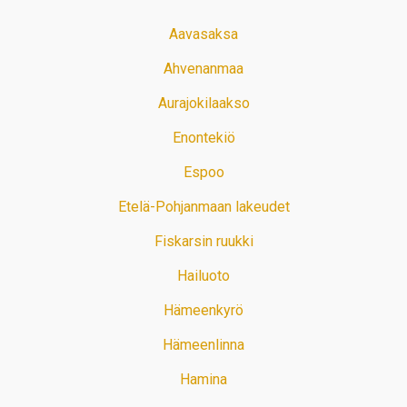
Aavasaksa
Ahvenanmaa
Aurajokilaakso
Enontekiö
Espoo
Etelä-Pohjanmaan lakeudet
Fiskarsin ruukki
Hailuoto
Hämeenkyrö
Hämeenlinna
Hamina