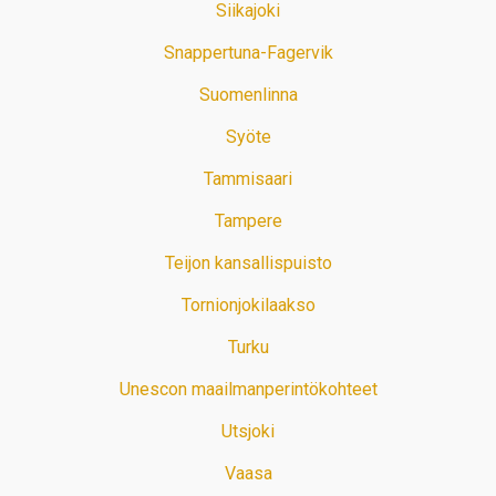
Siikajoki
Snappertuna-Fagervik
Suomenlinna
Syöte
Tammisaari
Tampere
Teijon kansallispuisto
Tornionjokilaakso
Turku
Unescon maailmanperintökohteet
Utsjoki
Vaasa