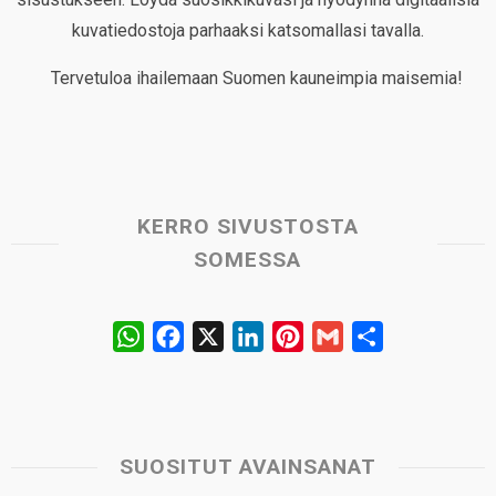
kuvatiedostoja parhaaksi katsomallasi tavalla.
Tervetuloa ihailemaan Suomen kauneimpia maisemia!
KERRO SIVUSTOSTA
SOMESSA
W
F
X
L
P
G
S
h
a
i
i
m
h
a
c
n
n
a
a
t
e
k
t
i
r
s
b
e
e
l
e
SUOSITUT AVAINSANAT
A
o
d
r