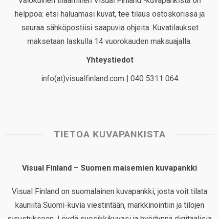
Valokuvien tilaaminen Visual Finland -kuvapankista on
helppoa: etsi haluamasi kuvat, tee tilaus ostoskorissa ja
seuraa sähköpostiisi saapuvia ohjeita. Kuvatilaukset
maksetaan laskulla 14 vuorokauden maksuajalla.
Yhteystiedot
info(at)visualfinland.com | 040 5311 064
TIETOA KUVAPANKISTA
Visual Finland – Suomen maisemien kuvapankki
Visual Finland on suomalainen kuvapankki, josta voit tilata
kauniita Suomi-kuvia viestintään, markkinointiin ja tilojen
sisustukseen. Löydä suosikkikuvasi ja hyödynnä digitaalisia