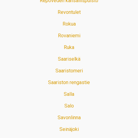
Repoveden kansallispuisto
Revontulet
Rokua
Rovaniemi
Ruka
Saariselkä
Saaristomeri
Saariston rengastie
Salla
Salo
Savonlinna
Seinäjoki