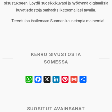
sisustukseen. Löydä suosikkikuvasi ja hyödynnä digitaalisia
kuvatiedostoja parhaaksi katsomallasi tavalla.
Tervetuloa ihailemaan Suomen kauneimpia maisemia!
KERRO SIVUSTOSTA
SOMESSA
W
F
X
L
P
G
S
h
a
i
i
m
h
a
c
n
n
a
a
t
e
k
t
i
r
s
b
e
e
l
e
SUOSITUT AVAINSANAT