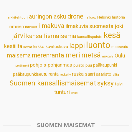
A
o
d
r
p
o
I
e
drone
auringonlasku
Helsinki
historia
arkkitehtuuri
hailuoto
p
k
n
s
ilmakuva
ilmakuvia suomesta
joki
ihminen
t
ihmiset
kesä
järvi
kansallismaisema
kansallispuisto
luonto
lappi
kesäilta
kirkko
kuvituskuva
maaseutu
kevät
meri
metsä
merenranta
maisema
Oulu
näköala
pohjois-pohjanmaa
pääkaupunki
puisto
puu
perämeri
ruska
ranta
saari
pääkaupunkiseutu
saaristo
retkeily
silta
Suomen kansallismaisemat
syksy
talvi
tunturi
vene
SUOMEN MAISEMAT