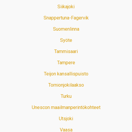
Siikajoki
Snappertuna-Fagervik
Suomenlinna
Syöte
Tammisaari
Tampere
Teijon kansallispuisto
Tornionjokilaakso
Turku
Unescon maailmanperintökohteet
Utsjoki
Vaasa