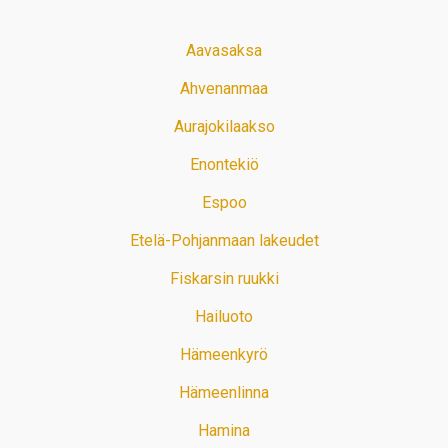
Aavasaksa
Ahvenanmaa
Aurajokilaakso
Enontekiö
Espoo
Etelä-Pohjanmaan lakeudet
Fiskarsin ruukki
Hailuoto
Hämeenkyrö
Hämeenlinna
Hamina