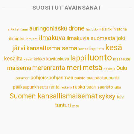
s
b
e
e
l
e
SUOSITUT AVAINSANAT
A
o
d
r
p
o
I
e
drone
auringonlasku
Helsinki
historia
arkkitehtuuri
hailuoto
p
k
n
s
ilmakuva
ilmakuvia suomesta
joki
ihminen
t
ihmiset
kesä
järvi
kansallismaisema
kansallispuisto
luonto
lappi
kesäilta
kirkko
kuvituskuva
maaseutu
kevät
meri
metsä
merenranta
maisema
Oulu
näköala
pohjois-pohjanmaa
pääkaupunki
puisto
puu
perämeri
ruska
ranta
saari
pääkaupunkiseutu
saaristo
retkeily
silta
Suomen kansallismaisemat
syksy
talvi
tunturi
vene