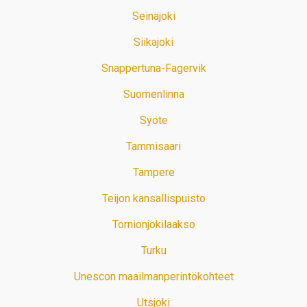
Seinäjoki
Siikajoki
Snappertuna-Fagervik
Suomenlinna
Syöte
Tammisaari
Tampere
Teijon kansallispuisto
Tornionjokilaakso
Turku
Unescon maailmanperintökohteet
Utsjoki