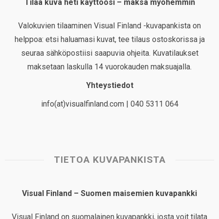
Tilaa kuva heti käyttöösi – maksa myöhemmin
Valokuvien tilaaminen Visual Finland -kuvapankista on
helppoa: etsi haluamasi kuvat, tee tilaus ostoskorissa ja
seuraa sähköpostiisi saapuvia ohjeita. Kuvatilaukset
maksetaan laskulla 14 vuorokauden maksuajalla.
Yhteystiedot
info(at)visualfinland.com | 040 5311 064
TIETOA KUVAPANKISTA
Visual Finland – Suomen maisemien kuvapankki
Visual Finland on suomalainen kuvapankki, josta voit tilata