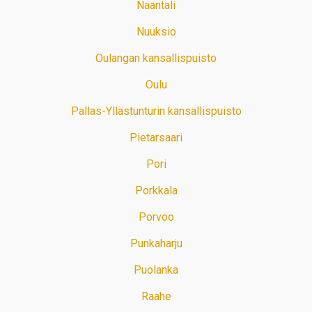
Naantali
Nuuksio
Oulangan kansallispuisto
Oulu
Pallas-Yllästunturin kansallispuisto
Pietarsaari
Pori
Porkkala
Porvoo
Punkaharju
Puolanka
Raahe