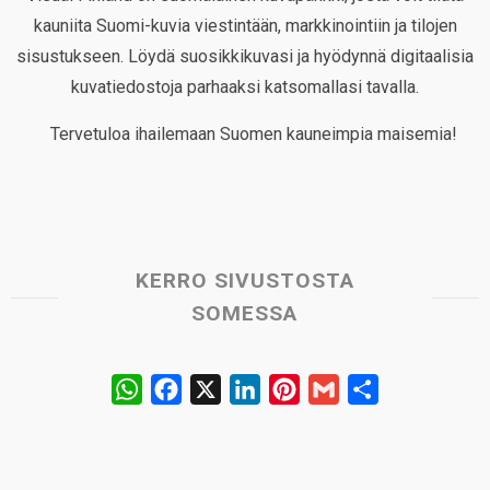
kauniita Suomi-kuvia viestintään, markkinointiin ja tilojen
sisustukseen. Löydä suosikkikuvasi ja hyödynnä digitaalisia
kuvatiedostoja parhaaksi katsomallasi tavalla.
Tervetuloa ihailemaan Suomen kauneimpia maisemia!
KERRO SIVUSTOSTA
SOMESSA
W
F
X
L
P
G
S
h
a
i
i
m
h
a
c
n
n
a
a
t
e
k
t
i
r