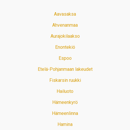
Aavasaksa
Ahvenanmaa
Aurajokilaakso
Enontekiö
Espoo
Etelä-Pohjanmaan lakeudet
Fiskarsin ruukki
Hailuoto
Hämeenkyrö
Hämeenlinna
Hamina