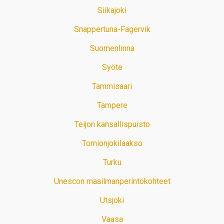
Siikajoki
Snappertuna-Fagervik
Suomenlinna
Syöte
Tammisaari
Tampere
Teijon kansallispuisto
Tornionjokilaakso
Turku
Unescon maailmanperintökohteet
Utsjoki
Vaasa