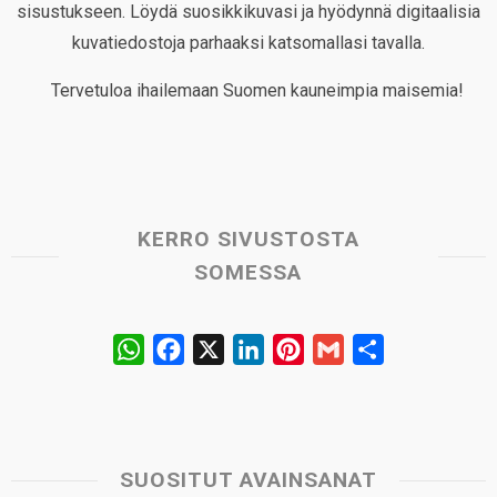
sisustukseen. Löydä suosikkikuvasi ja hyödynnä digitaalisia
kuvatiedostoja parhaaksi katsomallasi tavalla.
Tervetuloa ihailemaan Suomen kauneimpia maisemia!
KERRO SIVUSTOSTA
SOMESSA
W
F
X
L
P
G
S
h
a
i
i
m
h
a
c
n
n
a
a
t
e
k
t
i
r
s
b
e
e
l
e
SUOSITUT AVAINSANAT