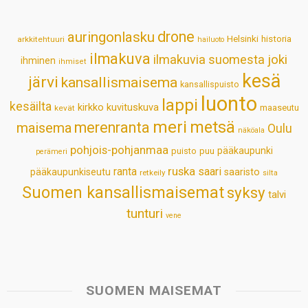
A
o
d
r
p
o
I
e
drone
auringonlasku
Helsinki
historia
arkkitehtuuri
hailuoto
p
k
n
s
ilmakuva
ilmakuvia suomesta
joki
ihminen
t
ihmiset
kesä
järvi
kansallismaisema
kansallispuisto
luonto
lappi
kesäilta
kirkko
kuvituskuva
maaseutu
kevät
meri
metsä
merenranta
maisema
Oulu
näköala
pohjois-pohjanmaa
pääkaupunki
puisto
puu
perämeri
ruska
ranta
saari
pääkaupunkiseutu
saaristo
retkeily
silta
Suomen kansallismaisemat
syksy
talvi
tunturi
vene
SUOMEN MAISEMAT