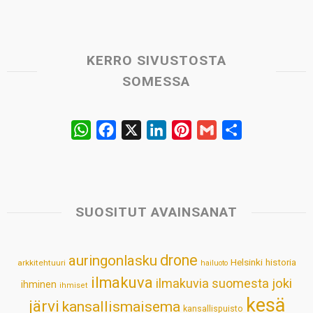
KERRO SIVUSTOSTA
SOMESSA
W
F
X
L
P
G
S
h
a
i
i
m
h
a
c
n
n
a
a
t
e
k
t
i
r
s
b
e
e
l
e
SUOSITUT AVAINSANAT
A
o
d
r
p
o
I
e
drone
auringonlasku
Helsinki
historia
arkkitehtuuri
hailuoto
p
k
n
s
ilmakuva
ilmakuvia suomesta
joki
ihminen
t
ihmiset
kesä
järvi
kansallismaisema
kansallispuisto