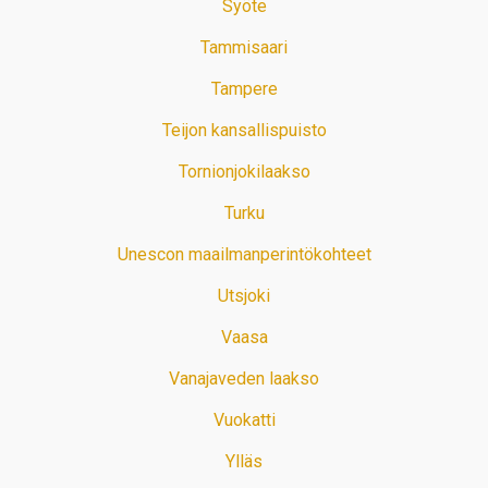
Syöte
Tammisaari
Tampere
Teijon kansallispuisto
Tornionjokilaakso
Turku
Unescon maailmanperintökohteet
Utsjoki
Vaasa
Vanajaveden laakso
Vuokatti
Ylläs