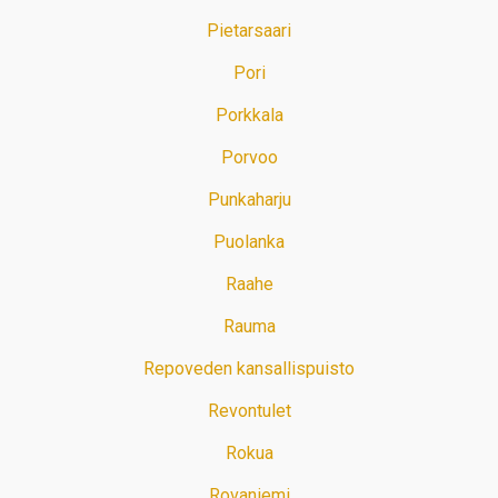
Pietarsaari
Pori
Porkkala
Porvoo
Punkaharju
Puolanka
Raahe
Rauma
Repoveden kansallispuisto
Revontulet
Rokua
Rovaniemi