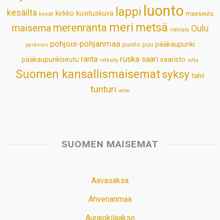
luonto
lappi
kesäilta
kirkko
kuvituskuva
maaseutu
kevät
meri
metsä
merenranta
maisema
Oulu
näköala
pohjois-pohjanmaa
pääkaupunki
puisto
puu
perämeri
ruska
ranta
saari
pääkaupunkiseutu
saaristo
retkeily
silta
Suomen kansallismaisemat
syksy
talvi
tunturi
vene
SUOMEN MAISEMAT
Aavasaksa
Ahvenanmaa
Aurajokilaakso