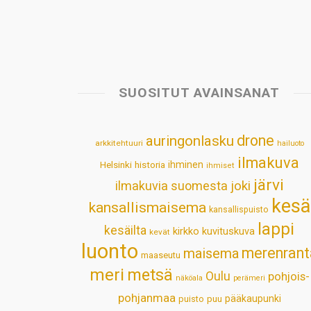
SUOSITUT AVAINSANAT
drone
auringonlasku
arkkitehtuuri
hailuoto
ilmakuva
Helsinki
historia
ihminen
ihmiset
järvi
ilmakuvia suomesta
joki
kesä
kansallismaisema
kansallispuisto
lappi
kesäilta
kirkko
kuvituskuva
kevät
luonto
merenrant
maisema
maaseutu
meri
metsä
Oulu
pohjois-
näköala
perämeri
pohjanmaa
pääkaupunki
puisto
puu