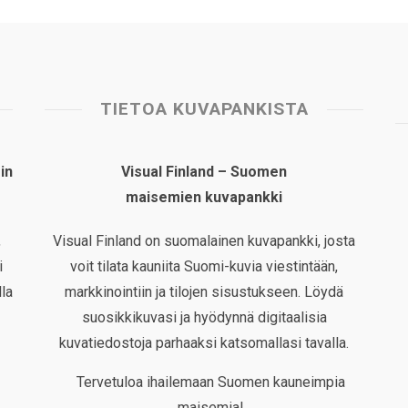
TIETOA KUVAPANKISTA
in
Visual Finland – Suomen
maisemien kuvapankki
,
Visual Finland on suomalainen kuvapankki, josta
i
voit tilata kauniita Suomi-kuvia viestintään,
la
markkinointiin ja tilojen sisustukseen. Löydä
suosikkikuvasi ja hyödynnä digitaalisia
kuvatiedostoja parhaaksi katsomallasi tavalla.
Tervetuloa ihailemaan Suomen kauneimpia
maisemia!