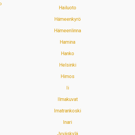
o
Hailuoto
Hämeenkyrö
Hämeenlinna
Hamina
Hanko
Helsinki
Himos
Ii
Ilmakuvat
Imatrankoski
Inari
Jyväskylä