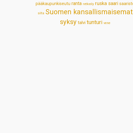
ruska
ranta
saari
pääkaupunkiseutu
saarist
retkeily
Suomen kansallismaisemat
silta
syksy
tunturi
talvi
vene